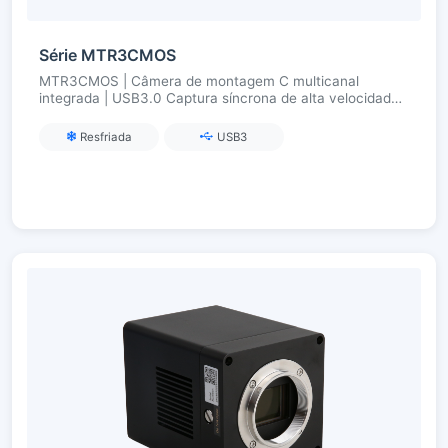
Série MTR3CMOS
MTR3CMOS | Câmera de montagem C multicanal
integrada | USB3.0 Captura síncrona de alta velocidade |
Para fluorescência multicolor/imagem multibanda
Resfriada
USB3