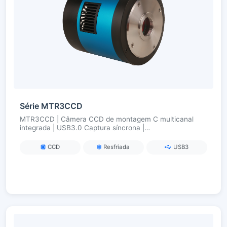
Série MTR3CCD
MTR3CCD | Câmera CCD de montagem C multicanal
integrada | USB3.0 Captura síncrona |
Ultracongelamento TEC (ΔT ≈ 50 °C) | Para
fluorescência multicolor/imagem multibanda
CCD
Resfriada
USB3