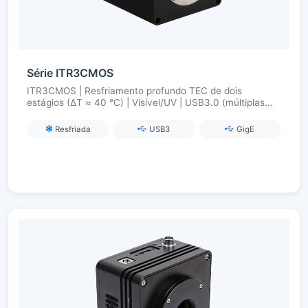
Série ITR3CMOS
ITR3CMOS | Resfriamento profundo TEC de dois
estágios (ΔT ≈ 40 °C) | Visível/UV | USB3.0 (múltiplas
interfaces opcionais) | Sincronização e estabilidade
industrial
Resfriada
USB3
GigE