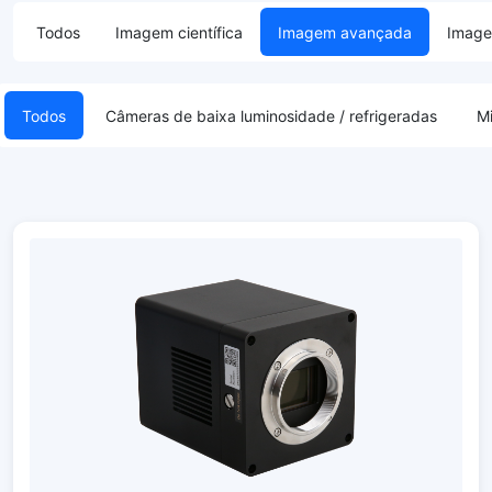
Todos
Imagem científica
Imagem avançada
Image
Todos
Câmeras de baixa luminosidade / refrigeradas
M