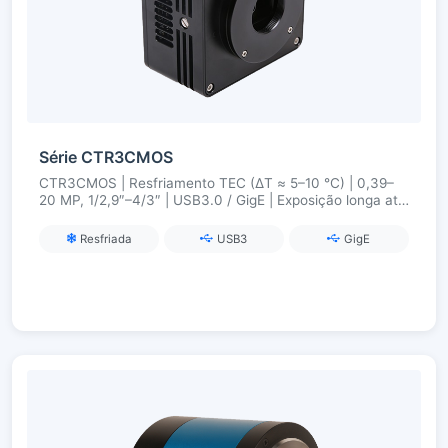
Série CTR3CMOS
CTR3CMOS | Resfriamento TEC (ΔT ≈ 5–10 °C) | 0,39–
20 MP, 1/2,9″–4/3″ | USB3.0 / GigE | Exposição longa até
300 s
Resfriada
USB3
GigE