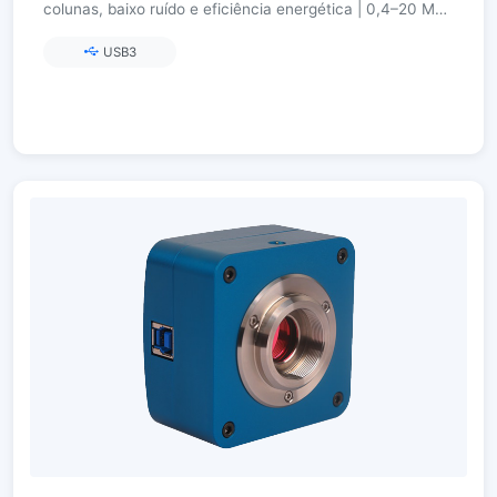
colunas, baixo ruído e eficiência energética | 0,4–20 MP |
8/12 bits, ROI livre, motor de cor Ultra-Fine
USB3