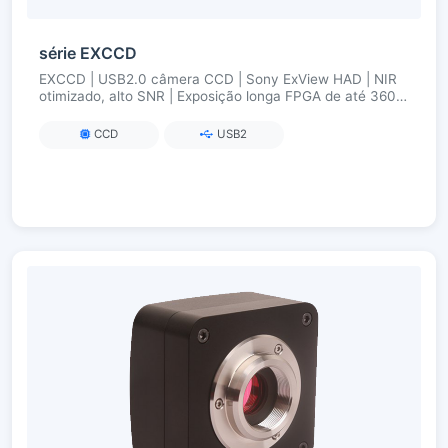
série EXCCD
EXCCD | USB2.0 câmera CCD | Sony ExView HAD | NIR
otimizado, alto SNR | Exposição longa FPGA de até 3600
s
CCD
USB2