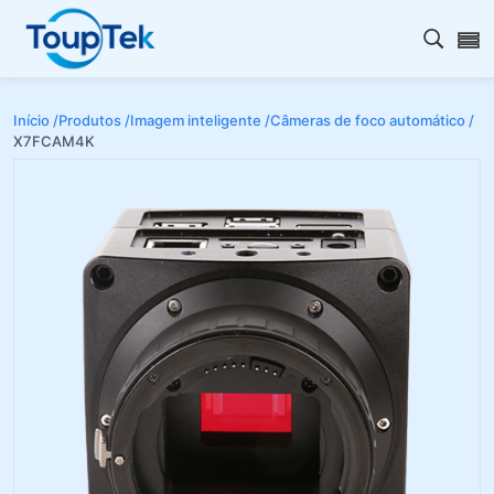
Abrir 
Início /
Produtos /
Imagem inteligente /
Câmeras de foco automático /
X7FCAM4K