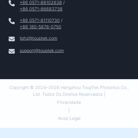
+86 0571-88102638
/
+86 0571-86683738
+86 0571-81110730
/
+86 180-5878-0750
tphz@touptek.com
support@touptek.com
Copyright © 2024–2026 Hangzhou ToupTek Photonics Co.,
Ltd. Todos Os Direitos Reservados |
Privacidade
|
Aviso Legal