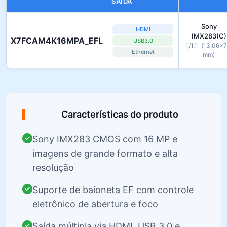
SAÍDA
Sony
HDMI
IMX283(C)
X7FCAM4K16MPA_EFL
USB3.0
1/1.1" (13.06×7
Ethernet
mm)
Características do produto
Sony IMX283 CMOS com 16 MP e
imagens de grande formato e alta
resolução
Suporte de baioneta EF com controle
eletrônico de abertura e foco
Saída múltipla via HDMI, USB 3.0 e