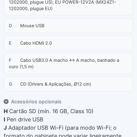
1202000, plugue US), EU POWER-12V2A (MX24Z1-
1202000, plugue EU)
D
Mouse USB
E
Cabo HDMI 2.0
F
Cabo USB3.0 A macho ↔ A macho, banhado a
ouro (1,5 m)
G
CD (Drivers & Aplicações, Ø12 cm)
Acessórios opcionais
H
Cartão SD (mín. 16 GB, Class 10)
I
Pen drive USB
J
Adaptador USB Wi-Fi (para modo Wi-Fi; o
formato do gabinete pode variar ligeiramente