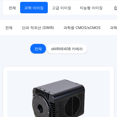
전체
과학 이미징
고급 이미징
지능형 이미징
전체
단파 적외선 (SWIR)
과학용 CMOS/sCMOS
과학
전체
sNIRII640B 카메라