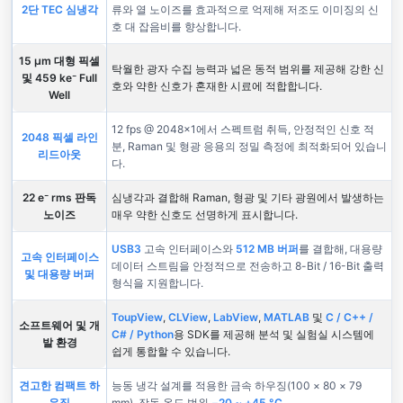
2단 TEC 심냉각
류와 열 노이즈를 효과적으로 억제해 저조도 이미징의 신
호 대 잡음비를 향상합니다.
15 µm 대형 픽셀
탁월한 광자 수집 능력과 넓은 동적 범위를 제공해 강한 신
및 459 ke⁻ Full
호와 약한 신호가 혼재한 시료에 적합합니다.
Well
12 fps @ 2048×1에서 스펙트럼 취득, 안정적인 신호 적
2048 픽셀 라인
분, Raman 및 형광 응용의 정밀 측정에 최적화되어 있습니
리드아웃
다.
22 e⁻ rms 판독
심냉각과 결합해 Raman, 형광 및 기타 광원에서 발생하는
노이즈
매우 약한 신호도 선명하게 표시합니다.
USB3
고속 인터페이스와
512 MB 버퍼
를 결합해, 대용량
고속 인터페이스
데이터 스트림을 안정적으로 전송하고 8-Bit / 16-Bit 출력
및 대용량 버퍼
형식을 지원합니다.
ToupView
,
CLView
,
LabView
,
MATLAB
및
C / C++ /
소프트웨어 및 개
C# / Python
용 SDK를 제공해 분석 및 실험실 시스템에
발 환경
쉽게 통합할 수 있습니다.
견고한 컴팩트 하
능동 냉각 설계를 적용한 금속 하우징(100 × 80 × 79
우징
mm), 작동 온도 범위
−20 ~ +45 °C
.