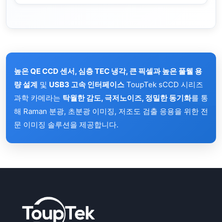
높은 QE CCD 센서, 심층 TEC 냉각, 큰 픽셀과 높은 풀웰 용
량 설계
및
USB3 고속 인터페이스
ToupTek sCCD 시리즈
과학 카메라는
탁월한 감도, 극저노이즈, 정밀한 동기화
를 통
해 Raman 분광, 초분광 이미징, 저조도 검출 응용을 위한 전
문 이미징 솔루션을 제공합니다.