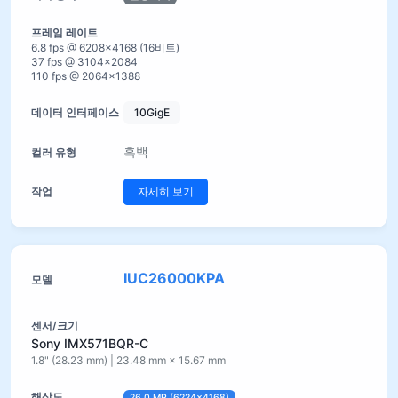
6.8 fps @ 6208×4168 (16비트)
37 fps @ 3104×2084
110 fps @ 2064×1388
10GigE
흑백
자세히 보기
IUC26000KPA
Sony IMX571BQR-C
1.8" (28.23 mm) | 23.48 mm × 15.67 mm
26.0 MP (6224×4168)