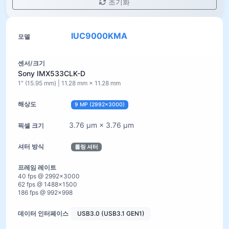
초기화
IUC9000KMA
Sony IMX533CLK-D
1" (15.95 mm) | 11.28 mm × 11.28 mm
9 MP (2992×3000)
3.76 µm × 3.76 µm
롤링 셔터
40 fps @ 2992×3000
62 fps @ 1488×1500
186 fps @ 992×998
USB3.0 (USB3.1 GEN1)