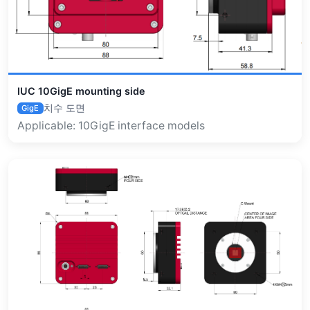
IUC 10GigE mounting side
치수 도면
GigE
Applicable: 10GigE interface models