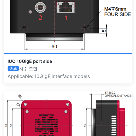
IUC 10GigE port side
치수 도면
GigE
Applicable: 10GigE interface models