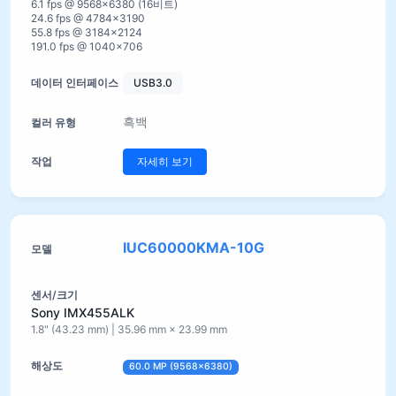
6.1 fps @ 9568×6380 (16비트)
24.6 fps @ 4784×3190
55.8 fps @ 3184×2124
191.0 fps @ 1040×706
USB3.0
흑백
자세히 보기
IUC60000KMA-10G
Sony IMX455ALK
1.8" (43.23 mm) | 35.96 mm × 23.99 mm
60.0 MP (9568×6380)