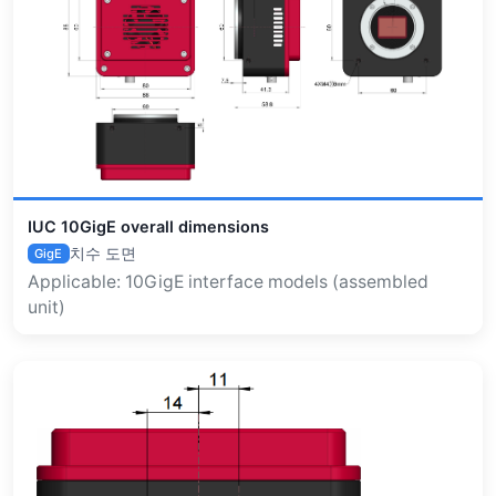
IUC 10GigE overall dimensions
치수 도면
GigE
Applicable: 10GigE interface models (assembled
unit)