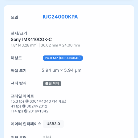
IUC24000KPA
Sony IMX410CQK-C
1.8" (43.28 mm) | 36.02 mm × 24.00 mm
24.0 MP (6064×4040)
5.94 µm × 5.94 µm
롤링 셔터
15.3 fps @ 6064×4040 (14비트)
41 fps @ 3024×2012
114 fps @ 2016×1342
USB3.0
컬러