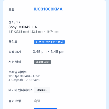
IUC31000KMA
Sony IMX342LLA
1.8" (27.88 mm) | 22.3 mm × 16.74 mm
31.0 MP (6464×4852)
3.45 µm × 3.45 µm
글로벌 셔터
12.0 fps @ 6464×4852
45.9 fps @ 3216×2426
USB3.0
흑백