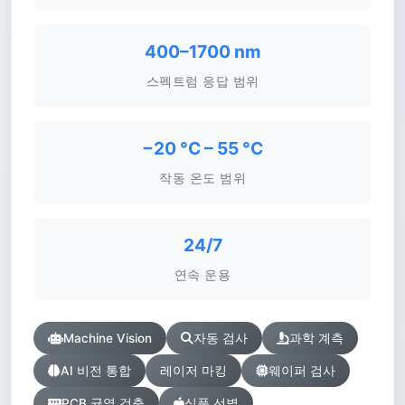
400–1700 nm
스펙트럼 응답 범위
−20 °C – 55 °C
작동 온도 범위
24/7
연속 운용
Machine Vision
자동 검사
과학 계측
AI 비전 통합
레이저 마킹
웨이퍼 검사
PCB 균열 검출
식품 선별