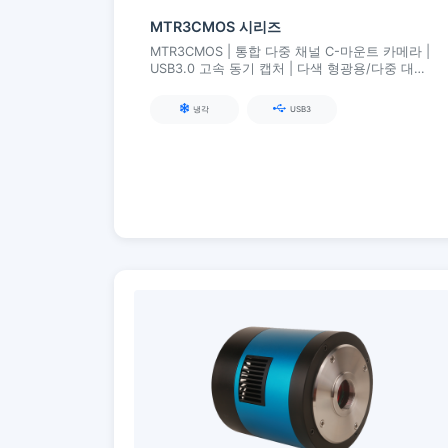
MTR3CMOS 시리즈
MTR3CMOS | 통합 다중 채널 C-마운트 카메라 |
USB3.0 고속 동기 캡처 | 다색 형광용/다중 대역
이미징
냉각
USB3