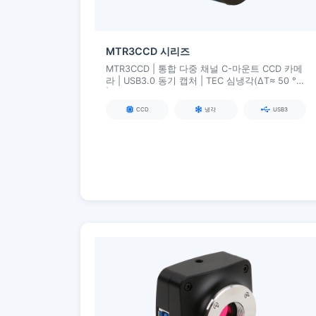
MTR3CCD 시리즈
MTR3CCD | 통합 다중 채널 C-마운트 CCD 카메
라 | USB3.0 동기 캡처 | TEC 심냉각(ΔT≈ 50 °C)
| 다색 형광 / 다중 대역 이미징용
CCD
냉각
USB3