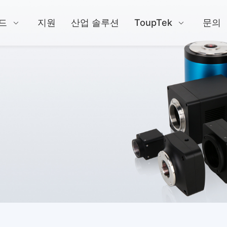
드
지원
산업 솔루션
ToupTek
문의