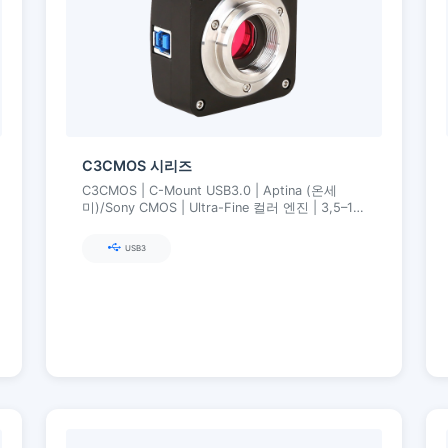
C3CMOS 시리즈
C3CMOS | C-Mount USB3.0 | Aptina (온세
미)/Sony CMOS | Ultra-Fine 컬러 엔진 | 3,5–10
MP
USB3