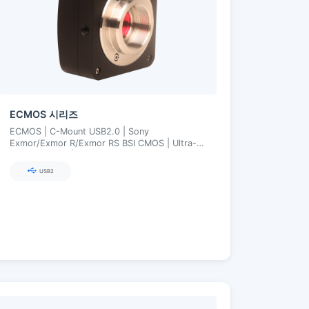
ECMOS 시리즈
ECMOS | C-Mount USB2.0 | Sony
Exmor/Exmor R/Exmor RS BSI CMOS | Ultra-
Fine 컬러 엔진 | 1.2–8.3 MP
USB2