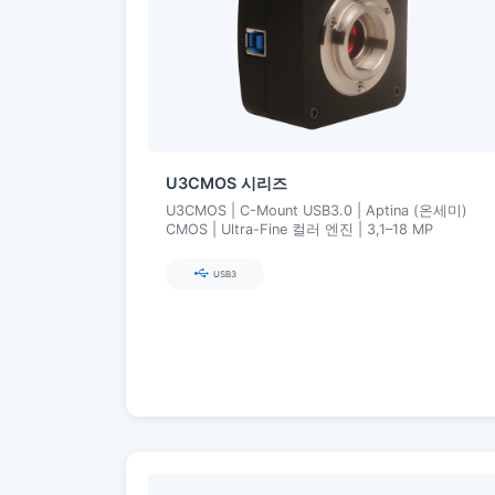
U3CMOS 시리즈
U3CMOS | C-Mount USB3.0 | Aptina (온세미)
CMOS | Ultra-Fine 컬러 엔진 | 3,1–18 MP
USB3