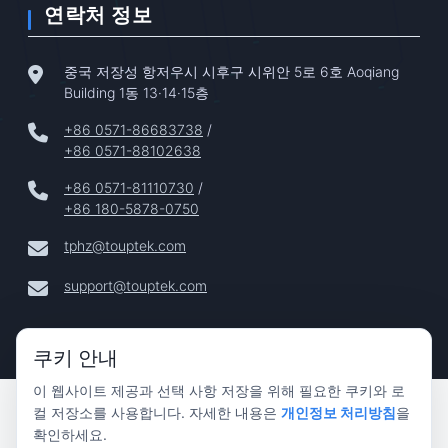
연락처 정보
중국 저장성 항저우시 시후구 시위안 5로 6호 Aoqiang
Building 1동 13·14·15층
+86 0571-86683738
/
+86 0571-88102638
+86 0571-81110730
/
+86 180-5878-0750
tphz@touptek.com
support@touptek.com
쿠키 안내
이 웹사이트 제공과 선택 사항 저장을 위해 필요한 쿠키와 로
Copyright © 2024–2026 Hangzhou ToupTek Photonics Co.,
컬 저장소를 사용합니다. 자세한 내용은
개인정보 처리방침
을
Ltd. 모든 권리 보유 |
확인하세요.