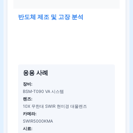
반도체 제조 및 고장 분석
SWIR 이미징은 웨이퍼, 칩 및 전자 어셈블리의 비파
괴 분석을 지원합니다. 실리콘 기반 소재의 내부 균
열, 결합 오류 및 연결 구조는 구성 요소를 손상시키
지 않고도 볼 수 있습니다.
응용 사례
장비:
BSM-T090 VA 시스템
렌즈:
10X 무한대 SWIR 현미경 대물렌즈
카메라:
SWIR5000KMA
시료: