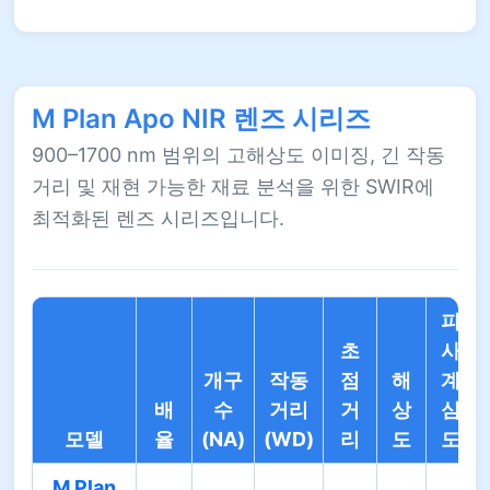
M Plan Apo NIR 렌즈 시리즈
900–1700 nm 범위의 고해상도 이미징, 긴 작동
거리 및 재현 가능한 재료 분석을 위한 SWIR에
최적화된 렌즈 시리즈입니다.
피
초
사
개구
작동
점
해
계
배
수
거리
거
상
심
모델
율
(NA)
(WD)
리
도
도
M Plan