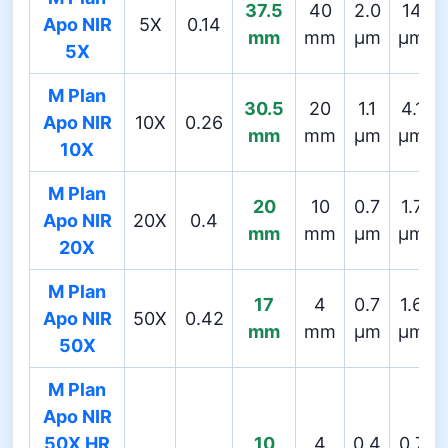
37.5
40
2.0
14
Apo NIR
5X
0.14
mm
mm
µm
µm
5X
M Plan
30.5
20
1.1
4.1
Apo NIR
10X
0.26
mm
mm
µm
µm
10X
M Plan
20
10
0.7
1.7
Apo NIR
20X
0.4
mm
mm
µm
µm
20X
M Plan
17
4
0.7
1.6
Apo NIR
50X
0.42
mm
mm
µm
µm
50X
M Plan
Apo NIR
50X HR
10
4
0.4
0.7