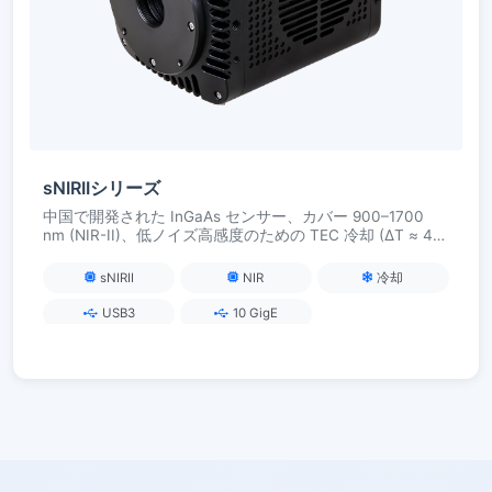
sNIRIIシリーズ
中国で開発された InGaAs センサー、カバー 900–1700
nm (NIR-II)、低ノイズ高感度のための TEC 冷却 (ΔT ≈ 40
°C)、研究アプリケーションにおけるライブ イメージン
グ、蛍光および材料分析用の USB3 / 10GigE
sNIRII
NIR
冷却
USB3
10 GigE