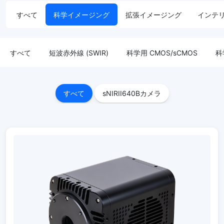
すべて
科学イメージング
拡張イメージング
インテ
すべて
短波赤外線 (SWIR)
科学用 CMOS/sCMOS
科
すべて
sNIRII640Bカメラ