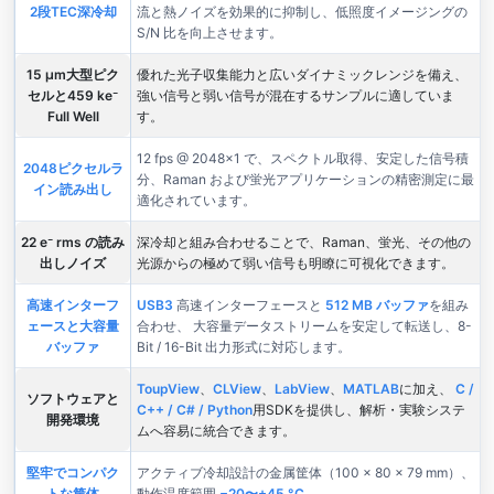
2段TEC深冷却
流と熱ノイズを効果的に抑制し、低照度イメージングの
S/N 比を向上させます。
15 µm大型ピク
優れた光子収集能力と広いダイナミックレンジを備え、
セルと459 ke⁻
強い信号と弱い信号が混在するサンプルに適していま
Full Well
す。
12 fps @ 2048×1 で、スペクトル取得、安定した信号積
2048ピクセルラ
分、Raman および蛍光アプリケーションの精密測定に最
イン読み出し
適化されています。
22 e⁻ rms の読み
深冷却と組み合わせることで、Raman、蛍光、その他の
出しノイズ
光源からの極めて弱い信号も明瞭に可視化できます。
高速インターフ
USB3
高速インターフェースと
512 MB バッファ
を組み
ェースと大容量
合わせ、 大容量データストリームを安定して転送し、8-
バッファ
Bit / 16-Bit 出力形式に対応します。
ToupView
、
CLView
、
LabView
、
MATLAB
に加え、
C /
ソフトウェアと
C++ / C# / Python
用SDKを提供し、解析・実験システ
開発環境
ムへ容易に統合できます。
堅牢でコンパク
アクティブ冷却設計の金属筐体（100 × 80 × 79 mm）、
トな筐体
動作温度範囲
−20〜+45 °C
。