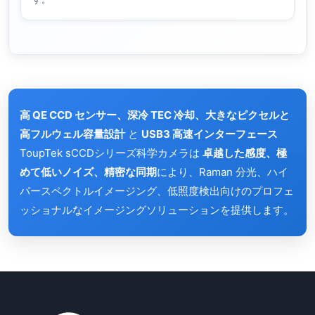
高 QE CCD センサー、深冷 TEC 冷却、大きなピクセルと
高フルウェル容量設計
と
USB3 高速インターフェース
ToupTek sCCDシリーズ科学カメラは
卓越した感度、極
めて低いノイズ、精密な同期
により、Raman 分光、ハイ
パースペクトルイメージング、低照度検出向けのプロフェ
ッショナルなイメージングソリューションを提供します。