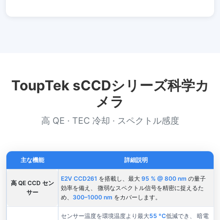
ToupTek sCCDシリーズ科学カ
メラ
高 QE · TEC 冷却 · スペクトル感度
主な機能
詳細説明
E2V CCD261
を搭載し、最大
95 % @ 800 nm
の量子
高 QE CCD セン
効率を備え、 微弱なスペクトル信号を精密に捉えるた
サー
め、
300–1000 nm
をカバーします。
センサー温度を環境温度より最大
55 °C
低減でき、 暗電