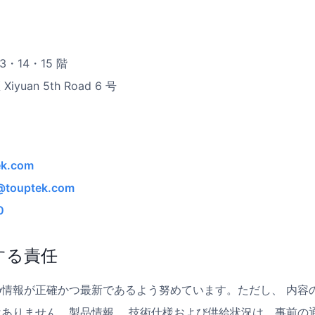
 13・14・15 階
uan 5th Road 6 号
ek.com
@touptek.com
0
する責任
情報が正確かつ最新であるよう努めています。ただし、 内容
ありません。製品情報、 技術仕様および供給状況は、事前の