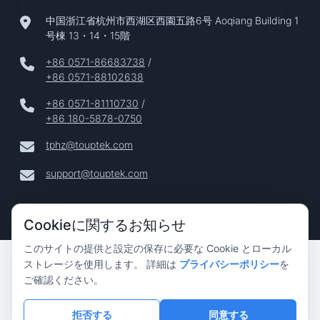
中国浙江省杭州市西湖区西園五路6号 Aoqiang Building 1
号棟 13・14・15階
+86 0571-86683738
/
+86 0571-88102638
+86 0571-81110730
/
+86 180-5878-0750
tphz@touptek.com
support@touptek.com
Cookieに関するお知らせ
このサイトの提供と設定の保存に必要な Cookie とローカル
Copyright © 2024–2026 Hangzhou ToupTek Photonics Co.,
ストレージを使用します。 詳細は
プライバシーポリシー
を
Ltd. 無断転載を禁じます |
ご確認ください。
プライバシーポリシー
|
拒否する
同意する