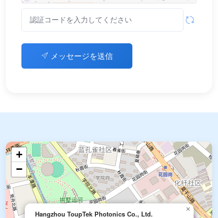
メッセージを送信
+
−
×
Hangzhou ToupTek Photonics Co., Ltd.