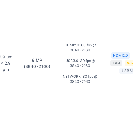
HDMI2.0: 60 fps @
3840×2160
HDMI2.0
2.9 µm
8 MP
USB3.0: 30 fps @
× 2.9
LAN
Wi-
3840×2160
(3840×2160)
µm
USB V
NETWORK: 30 fps @
3840×2160