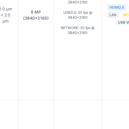
3840×2160
HDMI2.0
2.0 µm
8 MP
USB3.0: 30 fps @
× 2.0
LAN
Wi-
3840×2160
(3840×2160)
µm
USB V
NETWORK: 30 fps @
3840×2160