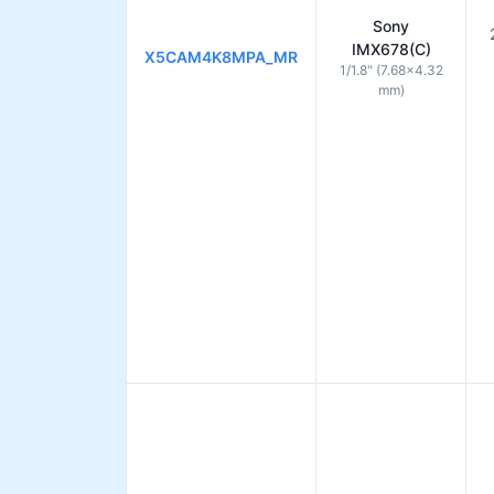
Sony
IMX678(C)
X5CAM4K8MPA_MR
1/1.8" (7.68×4.32
mm)