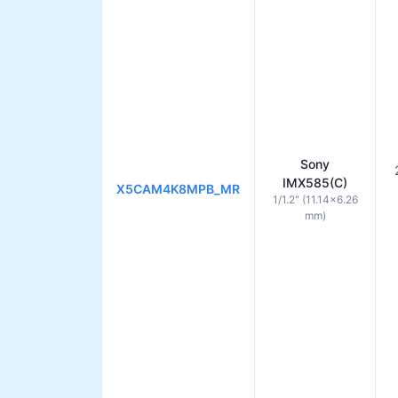
Sony
IMX585(C)
X5CAM4K8MPB_MR
1/1.2" (11.14×6.26
mm)