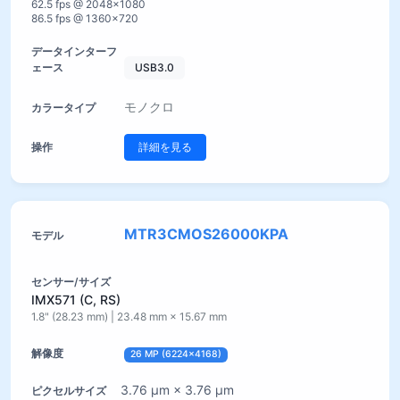
62.5 fps @ 2048×1080
86.5 fps @ 1360×720
USB3.0
モノクロ
詳細を見る
MTR3CMOS26000KPA
IMX571 (C, RS)
1.8" (28.23 mm) | 23.48 mm × 15.67 mm
26 MP (6224×4168)
3.76 µm × 3.76 µm