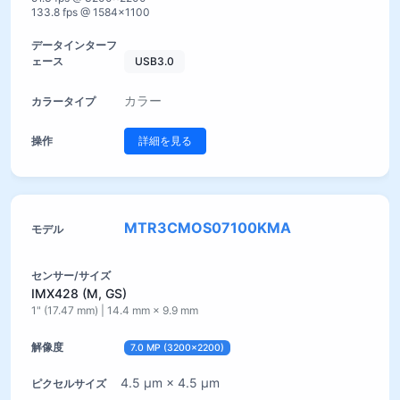
133.8 fps @ 1584×1100
USB3.0
カラー
詳細を見る
MTR3CMOS07100KMA
IMX428 (M, GS)
1" (17.47 mm) | 14.4 mm × 9.9 mm
7.0 MP (3200×2200)
4.5 µm × 4.5 µm