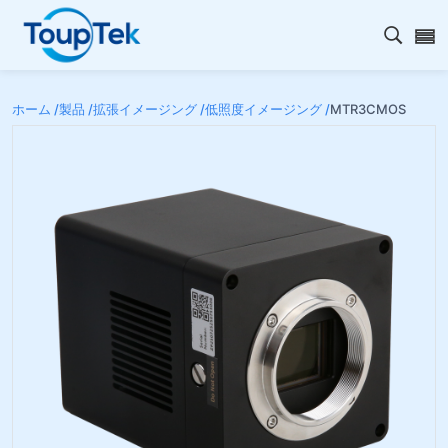
検索を
ホーム /
製品 /
拡張イメージング /
低照度イメージング /
MTR3CMOS