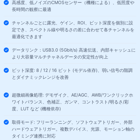
高感度、低ノイズのCMOSセンサー（機種による）、低照度や
長時間の観察に最適
チャンネルごとに露光、ゲイン、ROI、ビット深度を個別に設
定でき、スペクトル線や明るさの差に合わせて各チャンネルを
最適化できます
データリンク：USB3.0 (5Gbit/s) 高速伝送、内部キャッシュに
より大容量マルチチャネルデータの安定性が向上
ビット深度: 8 / 12 / 16 ビット (モデル依存)、弱い信号の階調
とダイナミックレンジを改善
超微細画像処理: デモザイク、AE/AGC、AWB/ワンクリックホ
ワイトバランス、色補正、ガンマ、コントラスト/明るさ/彩
度、LUT など (機種依存)
取得モード: フリーランニング、ソフトウェアトリガー、外部
ハードウェアトリガー。複数デバイス、光源、モーション軸の
タイミング連携に対応