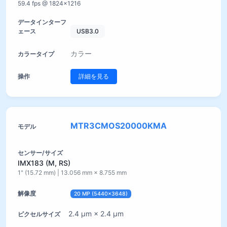
59.4 fps @ 1824×1216
USB3.0
カラー
詳細を見る
MTR3CMOS20000KMA
IMX183 (M, RS)
1" (15.72 mm) | 13.056 mm × 8.755 mm
20 MP (5440×3648)
2.4 µm × 2.4 µm