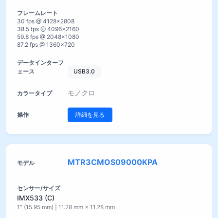
30 fps @ 4128×2808
38.5 fps @ 4096×2160
59.8 fps @ 2048×1080
87.2 fps @ 1360×720
USB3.0
モノクロ
詳細を見る
MTR3CMOS09000KPA
IMX533 (C)
1" (15.95 mm) | 11.28 mm × 11.28 mm