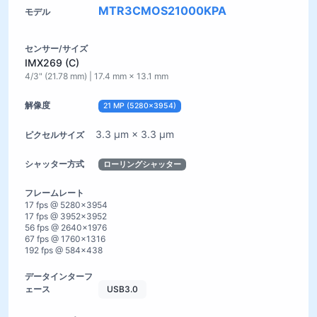
MTR3CMOS21000KPA
IMX269 (C)
4/3" (21.78 mm) | 17.4 mm × 13.1 mm
21 MP (5280×3954)
3.3 µm × 3.3 µm
ローリングシャッター
17 fps @ 5280×3954
17 fps @ 3952×3952
56 fps @ 2640×1976
67 fps @ 1760×1316
192 fps @ 584×438
USB3.0