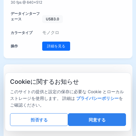
30 fps @ 640×512
USB3.0
モノクロ
詳細を見る
MTR3CMOS00500KMA
Cookieに関するお知らせ
このサイトの提供と設定の保存に必要な Cookie とローカル
GLUX1605BSI (M, UV, RS)
ストレージを使用します。 詳細は
プライバシーポリシー
を
1" (16.00 mm) | 12.8 mm × 9.6 mm
ご確認ください。
0.5 MP (800×600)
拒否する
同意する
16.0 µm × 16.0 µm