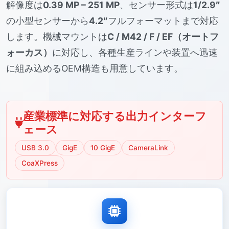
解像度は
0.39 MP – 251 MP
、センサー形式は
1/2.9″
の小型センサーから
4.2″
フルフォーマットまで対応
します。機械マウントは
C / M42 / F / EF（オートフ
ォーカス）
に対応し、各種生産ラインや装置へ迅速
に組み込めるOEM構造も用意しています。
産業標準に対応する出力インターフ
ェース
USB 3.0
GigE
10 GigE
CameraLink
CoaXPress