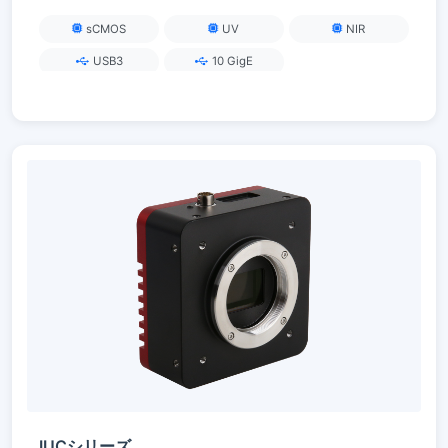
sCMOS
UV
NIR
USB3
10 GigE
IUCシリーズ