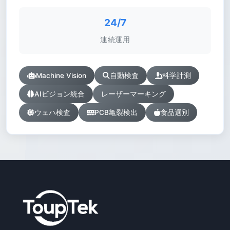
24/7
連続運用
Machine Vision
自動検査
科学計測
AIビジョン統合
レーザーマーキング
ウェハ検査
PCB亀裂検出
食品選別