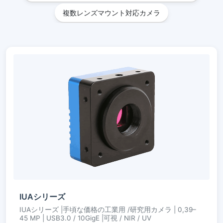
複数レンズマウント対応カメラ
IUAシリーズ
IUAシリーズ |手頃な価格の工業用 /研究用カメラ | 0,39–
45 MP | USB3.0 / 10GigE |可視 / NIR / UV