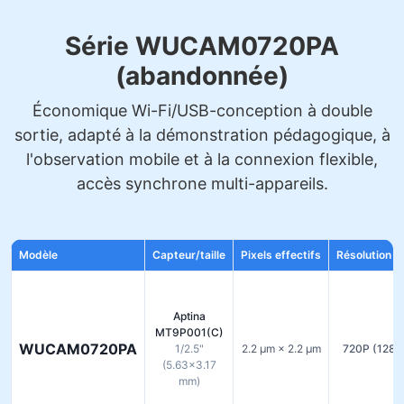
Série WUCAM0720PA
(abandonnée)
Économique Wi-Fi/USB-conception à double
sortie, adapté à la démonstration pédagogique, à
l'observation mobile et à la connexion flexible,
accès synchrone multi-appareils.
Modèle
Capteur/taille
Pixels effectifs
Résolution d
Aptina
MT9P001(C)
WUCAM0720PA
1/2.5"
2.2 µm × 2.2 µm
720P (1280
(5.63×3.17
mm)