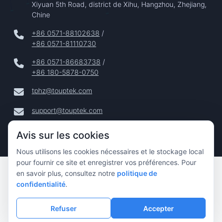
Xiyuan 5th Road, district de Xihu, Hangzhou, Zhejiang,
Chine
+86 0571-88102638
/
+86 0571-81110730
+86 0571-86683738
/
+86 180-5878-0750
tphz@touptek.com
support@touptek.com
Avis sur les cookies
Nous utilisons les cookies nécessaires et le stockage local
pour fournir ce site et enregistrer vos préférences. Pour
Copyright © 2024–2026 Hangzhou ToupTek Photonics Co.,
en savoir plus, consultez notre
politique de
Ltd. Tous Droits Réservés |
confidentialité
.
Confidentialité
|
Refuser
Accepter
Mentions Légales