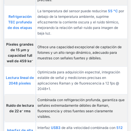
La temperatura del sensor puede reducirse
55 °C
por
Refrigeración
debajo de la temperatura ambiente, suprime
TEC profunda
eficazmente la corriente oscura y el ruido térmico,
de dos etapas
mejorando la relación señal-ruido para imagen de
baja luz.
Píxeles grandes
Ofrece una capacidad excepcional de captación de
de 15 µm y
fotones y un alto rango dinámico, adecuado para
capacidad full
muestras con señales fuertes y débiles.
well de 459 ke⁻
Optimizada para adquisición espectral, integración
Lectura lineal de
estable de señal y mediciones precisas en
2048 píxeles
aplicaciones Raman y de fluorescencia a 12 fps @
2048×1.
Combinada con refrigeración profunda, garantiza que
Ruido de lectura
señales extremadamente débiles de Raman,
de 22 e⁻ rms
fluorescencia y otras fuentes sean claramente
visibles.
Interfaz
USB3
de alta velocidad combinada con
512
Interfaz de alta