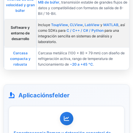
MB de búfer
, transmisión estable de grandes flujos de
velocidad y gran
datos y compatibilidad con formatos de salida de 8-
búfer
Bit / 16-Bit.
Incluye
ToupView
,
CLView
,
LabView
y
MATLAB
, así
Software y
como SDKs para
C / C++ / C# / Python
para una
entorno de
integración sencilla en sistemas de análisis y
desarrollo
laboratorio.
Carcasa
Carcasa metálica (100 × 80 × 79 mm) con diseño de
compacta y
refrigeración activa, rango de temperatura de
robusta
funcionamiento de
−20 a +45 °C
.
Aplicaciónsfelder
Espectroscopia Raman y detección espectral de