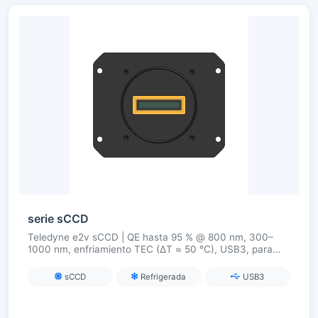
serie sCCD
Teledyne e2v sCCD | QE hasta 95 % @ 800 nm, 300–
1000 nm, enfriamiento TEC (ΔT ≈ 50 °C), USB3, para
Raman, fluorescencia e imágenes hiperespectrales
sCCD
Refrigerada
USB3