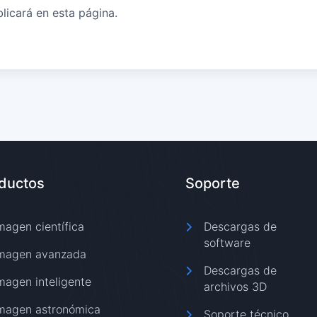
licará en esta página.
ductos
Soporte
magen científica
Descargas de
software
magen avanzada
Descargas de
magen inteligente
archivos 3D
magen astronómica
Soporte técnico