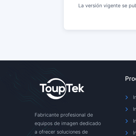
La versión vigente se pub
Pro
I
I
Fabricante profesional de
I
equipos de imagen dedicado
a ofrecer soluciones de
I