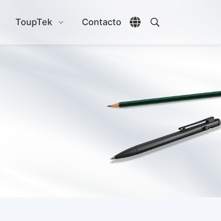
s
ToupTek
Contacto
Abrir selector de id
Abrir búsqueda