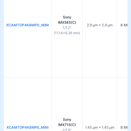
Sony
IMX585(C)
XCAMTOP4K8MPD_MINI
2.9 µm × 2.9 µm
8 MP 
1/1.2"
(11.14×6.26 mm)
Sony
IMX715(C)
XCAMTOP4K8MPE_MINI
1.45 µm × 1.45 µm
8 MP 
1/2.8"