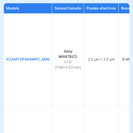
Modelo
Sensor/tamaño
Píxeles efectivos
Resolu
Sony
IMX678(C)
XCAMTOP4K8MPC_MINI
2.0 µm × 2.0 µm
8 MP 
1/1.8"
(7.68×4.32 mm)