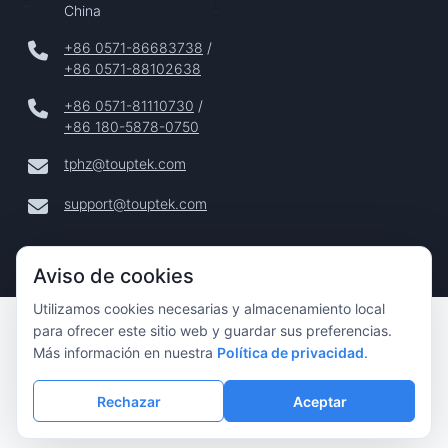
China
+86 0571-86683738
/
+86 0571-88102638
+86 0571-81110730
/
+86 180-5878-0750
tphz@touptek.com
support@touptek.com
Aviso de cookies
Utilizamos cookies necesarias y almacenamiento local
Copyright © 2024–2026 Hangzhou ToupTek Photonics Co.,
para ofrecer este sitio web y guardar sus preferencias.
Ltd. Todos Los Derechos Reservados |
Más información en nuestra
Política de privacidad
.
Privacidad
|
Rechazar
Aceptar
Aviso Legal