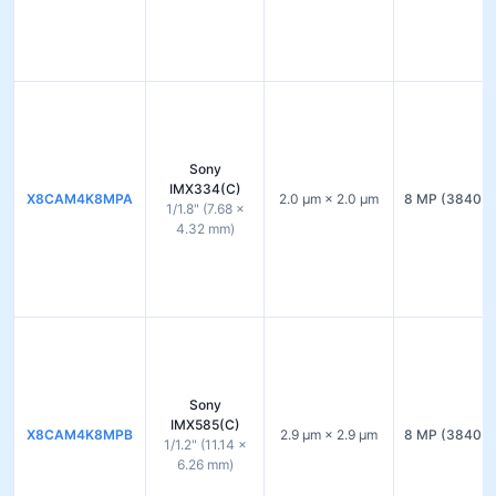
Sony
IMX334(C)
X8CAM4K8MPA
2.0 µm × 2.0 µm
8 MP (3840 ×
1/1.8" (7.68 ×
4.32 mm)
Sony
IMX585(C)
X8CAM4K8MPB
2.9 µm × 2.9 µm
8 MP (3840 ×
1/1.2" (11.14 ×
6.26 mm)