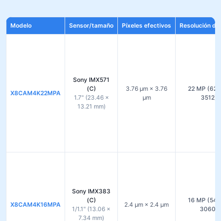
Modelo
Sensor/tamaño
Píxeles efectivos
Resolución de 
Sony IMX571
(C)
3.76 µm × 3.76
22 MP (624
X8CAM4K22MPA
1.7" (23.46 ×
µm
3512)
13.21 mm)
Sony IMX383
(C)
16 MP (544
X8CAM4K16MPA
2.4 µm × 2.4 µm
1/1.1" (13.06 ×
3060)
7.34 mm)