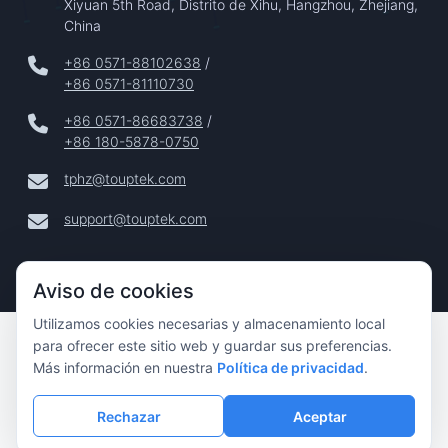
Xiyuan 5th Road, Distrito de Xihu, Hangzhou, Zhejiang,
China
+86 0571-88102638
/
+86 0571-81110730
+86 0571-86683738
/
+86 180-5878-0750
tphz@touptek.com
support@touptek.com
Aviso de cookies
Utilizamos cookies necesarias y almacenamiento local
Copyright © 2024–2026 Hangzhou ToupTek Photonics Co.,
para ofrecer este sitio web y guardar sus preferencias.
Ltd. Todos Los Derechos Reservados |
Más información en nuestra
Política de privacidad
.
Privacidad
|
Rechazar
Aceptar
Aviso Legal