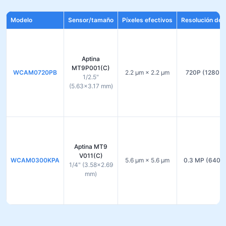
Modelo
Sensor/tamaño
Píxeles efectivos
Resolución de 
Aptina
MT9P001(C)
WCAM0720PB
2.2 µm × 2.2 µm
720P (1280×
1/2.5"
(5.63×3.17 mm)
Aptina MT9
V011(C)
WCAM0300KPA
5.6 µm × 5.6 µm
0.3 MP (640×
1/4" (3.58×2.69
mm)