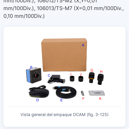
mm/100Div.), 106012/TS-M2 (X,Y=0,01
mm/100Div.), 106013/TS-M7 (X=0,01 mm/100Div.,
0,10 mm/100Div.)
Vista general del empaque OCAM (fig. 3-125)