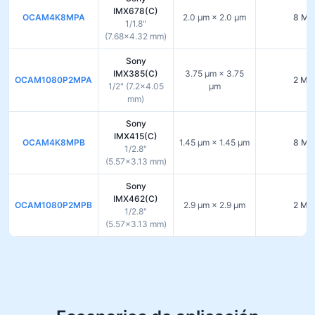
IMX678(C)
OCAM4K8MPA
2.0 µm × 2.0 µm
8 MP
1/1.8"
(7.68×4.32 mm)
Sony
IMX385(C)
3.75 µm × 3.75
OCAM1080P2MPA
2 MP
1/2" (7.2×4.05
µm
mm)
Sony
IMX415(C)
OCAM4K8MPB
1.45 µm × 1.45 µm
8 MP
1/2.8"
(5.57×3.13 mm)
Sony
IMX462(C)
OCAM1080P2MPB
2.9 µm × 2.9 µm
2 MP
1/2.8"
(5.57×3.13 mm)