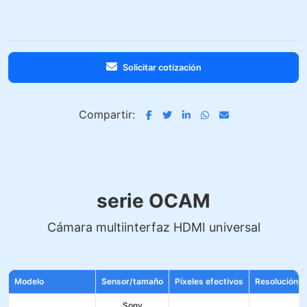
Solicitar cotización
Compartir:
serie OCAM
Cámara multiinterfaz HDMI universal
Modelo
Sensor/tamaño
Píxeles efectivos
Resolución d
Sony