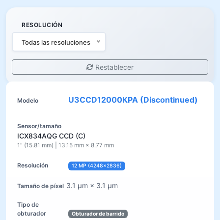
RESOLUCIÓN
Todas las resoluciones
Restablecer
U3CCD12000KPA (Discontinued)
ICX834AQG CCD (C)
1" (15.81 mm) | 13.15 mm × 8.77 mm
12 MP (4248×2836)
3.1 µm × 3.1 µm
Obturador de barrido