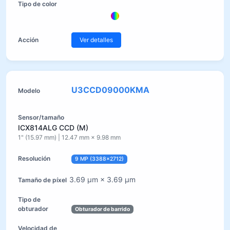
Ver detalles
U3CCD09000KMA
ICX814ALG CCD (M)
1" (15.97 mm) | 12.47 mm × 9.98 mm
9 MP (3388×2712)
3.69 µm × 3.69 µm
Obturador de barrido