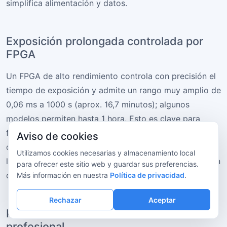
simplifica alimentación y datos.
Exposición prolongada controlada por
FPGA
Un FPGA de alto rendimiento controla con precisión el
tiempo de exposición y admite un rango muy amplio de
0,06 ms a 1000 s (aprox. 16,7 minutos); algunos
modelos permiten hasta 1 hora. Esto es clave para
fluorescencia débil, astronomía o bioluminiscencia. El
Aviso de cookies
control FPGA evita la deriva durante exposiciones
Utilizamos cookies necesarias y almacenamiento local
largas y proporciona imágenes estables y detalladas en
para ofrecer este sitio web y guardar sus preferencias.
condiciones de iluminación difíciles.
Más información en nuestra
Política de privacidad
.
Rechazar
Aceptar
Procesamiento de color Ultra-Fine
profesional