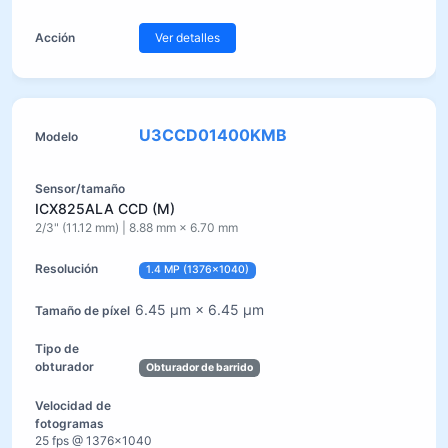
Ver detalles
U3CCD01400KMB
ICX825ALA CCD (M)
2/3" (11.12 mm) | 8.88 mm × 6.70 mm
1.4 MP (1376×1040)
6.45 µm × 6.45 µm
Obturador de barrido
25 fps @ 1376×1040