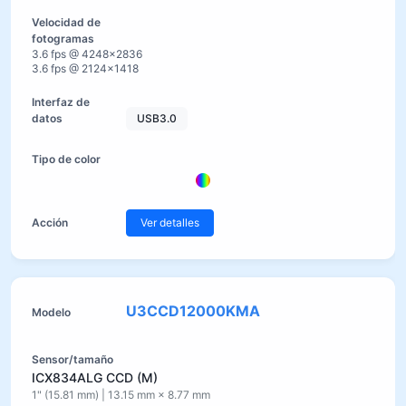
3.6 fps @ 4248×2836
3.6 fps @ 2124×1418
USB3.0
Ver detalles
U3CCD12000KMA
ICX834ALG CCD (M)
1" (15.81 mm) | 13.15 mm × 8.77 mm