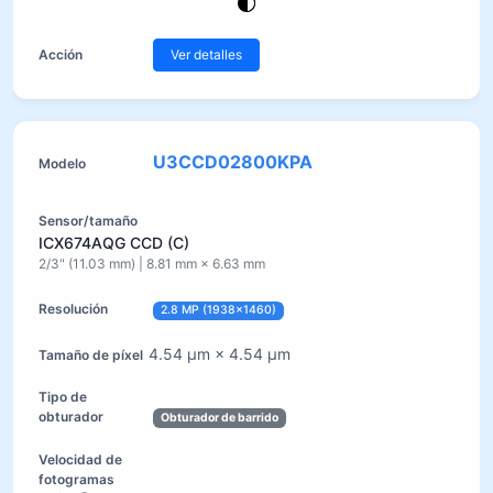
Ver detalles
U3CCD02800KPA
ICX674AQG CCD (C)
2/3" (11.03 mm) | 8.81 mm × 6.63 mm
2.8 MP (1938×1460)
4.54 µm × 4.54 µm
Obturador de barrido