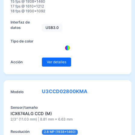
15 fps @ 1938×1460
17 fps @ 1610×1212
18 fps @ 1930×1092
USB3.0
Ver detalles
U3CCD02800KMA
ICX674ALG CCD (M)
2/3" (11.03 mm) | 8.81 mm × 6.63 mm
2.8 MP (1938×1460)