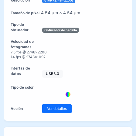
6 MP (2748×2200)
4.54 µm × 4.54 µm
Obturador de barrido
7.5 fps @ 2748×2200
14 fps @ 2748×1092
USB3.0
Ver detalles