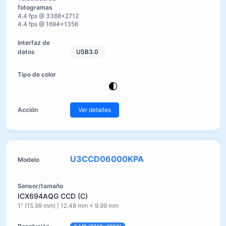
4.4 fps @ 3388×2712
4.4 fps @ 1694×1356
USB3.0
Ver detalles
U3CCD06000KPA
ICX694AQG CCD (C)
1" (15.99 mm) | 12.48 mm × 9.99 mm