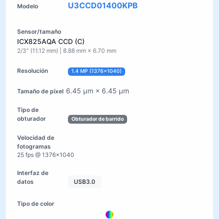
U3CCD01400KPB
ICX825AQA CCD (C)
2/3" (11.12 mm) | 8.88 mm × 6.70 mm
1.4 MP (1376×1040)
6.45 µm × 6.45 µm
Obturador de barrido
25 fps @ 1376×1040
USB3.0