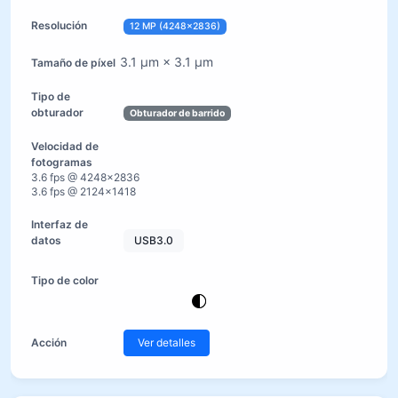
12 MP (4248×2836)
3.1 µm × 3.1 µm
Obturador de barrido
3.6 fps @ 4248×2836
3.6 fps @ 2124×1418
USB3.0
Ver detalles