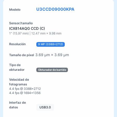
U3CCD09000KPA
ICX814AQG CCD (C)
1" (15.97 mm) | 12.47 mm × 9.98 mm
9 MP (3388×2712)
3.69 µm × 3.69 µm
Obturador de barrido
4.4 fps @ 3388×2712
4.4 fps @ 1694×1356
USB3.0