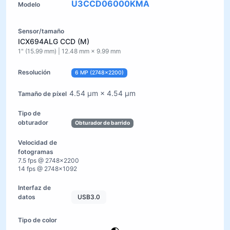
U3CCD06000KMA
ICX694ALG CCD (M)
1" (15.99 mm) | 12.48 mm × 9.99 mm
6 MP (2748×2200)
4.54 µm × 4.54 µm
Obturador de barrido
7.5 fps @ 2748×2200
14 fps @ 2748×1092
USB3.0