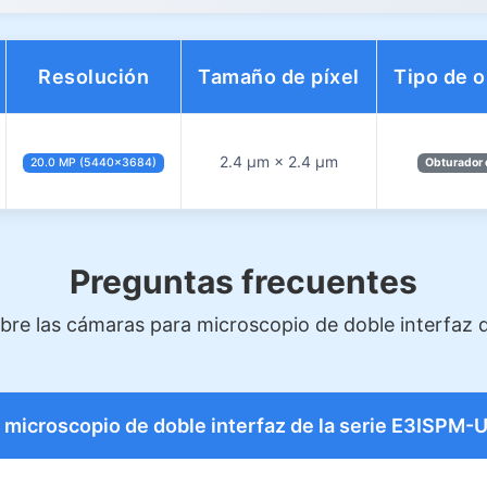
Resolución
Tamaño de píxel
Tipo de 
2.4 µm × 2.4 µm
20.0 MP (5440×3684)
Obturador 
Preguntas frecuentes
obre las cámaras para microscopio de doble interfaz 
a microscopio de doble interfaz de la serie E3ISPM