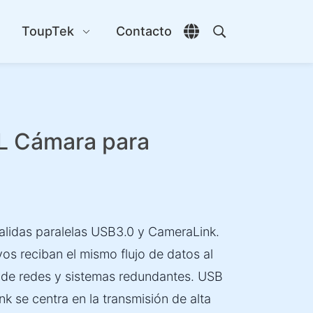
s
ToupTek
Contacto
Abrir selector de id
Abrir búsqueda
L Cámara para
lidas paralelas USB3.0 y CameraLink.
vos reciban el mismo flujo de datos al
 de redes y sistemas redundantes. USB
k se centra en la transmisión de alta