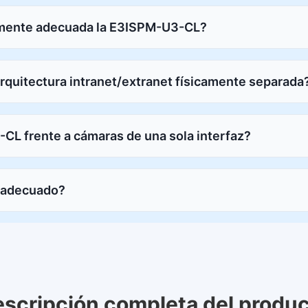
almente adecuada la E3ISPM-U3-CL?
quitectura intranet/extranet físicamente separada
CL frente a cámaras de una sola interfaz?
n adecuado?
scripción completa del produ