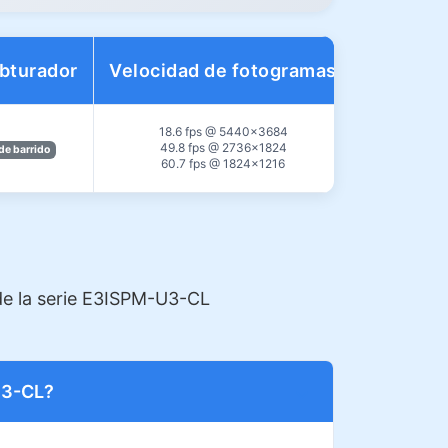
obturador
Velocidad de fotogramas
Interfaz
18.6 fps @ 5440×3684
USB3.0
49.8 fps @ 2736×1824
de barrido
GEN1)/Ca
60.7 fps @ 1824×1216
de la serie E3ISPM-U3-CL
-U3-CL?