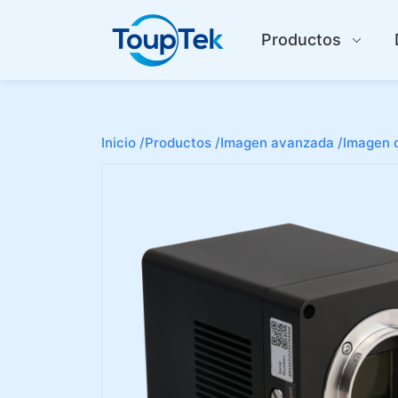
Productos
Inicio /
Productos /
Imagen avanzada /
Imagen d