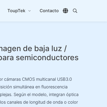
s
ToupTek
Contacto
Abrir selector de id
Abrir búsqueda
gen de baja luz /
 para semiconductores
or cámaras CMOS multicanal USB3.0
sición simultánea en fluorescencia
plejas. Según el modelo, integran óptica
 los canales de longitud de onda o color