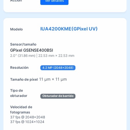
Ver detalles
IUA4200KME(GPixel UV)
GPixel GSENSE400BSI
2.0" (31.86 mm) | 22.53 mm × 22.53 mm
4.2 MP (2048×2048)
11 µm × 11 µm
Obturador de barrido
37 fps @ 2048×2048
37 fps @ 1024×1024