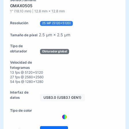
GMAX0505
1" (18.10 mm) | 12.8 mm × 12.8 mm
25 MP (5120×5120)
2.5 µm × 2.5 µm
Obturador global
13 fps @ 5120×5120
27 fps @ 2560×2560
54 fps @ 1280×1280
USB3.0 (USB3.1 GEN1)