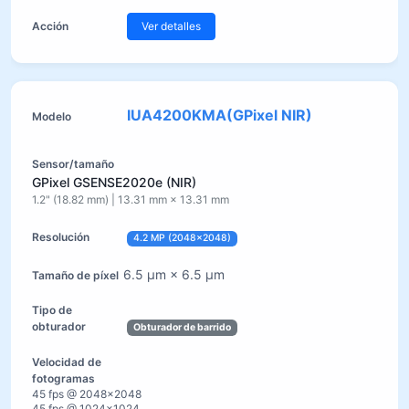
Ver detalles
IUA4200KMA(GPixel NIR)
GPixel GSENSE2020e (NIR)
1.2" (18.82 mm) | 13.31 mm × 13.31 mm
4.2 MP (2048×2048)
6.5 µm × 6.5 µm
Obturador de barrido
45 fps @ 2048×2048
45 fps @ 1024×1024