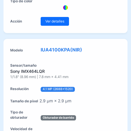
Ver detalles
IUA4100KPA(NIR)
Sony IMX464LQR
1/1.8" (8.96 mm) | 7.8 mm × 4.41 mm
4.1 MP (2688×1520)
2.9 µm × 2.9 µm
Obturador de barrido