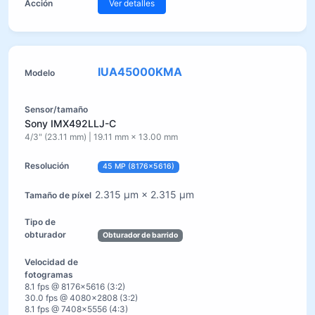
Ver detalles
IUA45000KMA
Sony IMX492LLJ-C
4/3" (23.11 mm) | 19.11 mm × 13.00 mm
45 MP (8176×5616)
2.315 µm × 2.315 µm
Obturador de barrido
8.1 fps @ 8176×5616 (3:2)
30.0 fps @ 4080×2808 (3:2)
8.1 fps @ 7408×5556 (4:3)