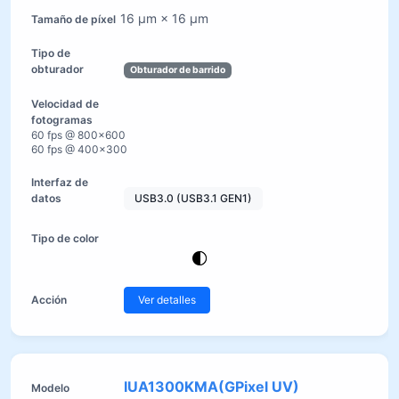
16 µm × 16 µm
Obturador de barrido
60 fps @ 800×600
60 fps @ 400×300
USB3.0 (USB3.1 GEN1)
Ver detalles
IUA1300KMA(GPixel UV)