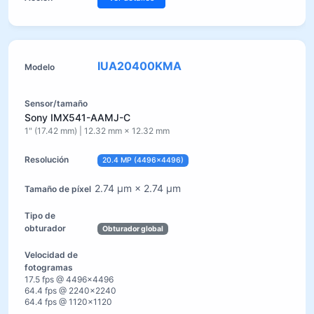
IUA20400KMA
Sony IMX541-AAMJ-C
1" (17.42 mm) | 12.32 mm × 12.32 mm
20.4 MP (4496×4496)
2.74 µm × 2.74 µm
Obturador global
17.5 fps @ 4496×4496
64.4 fps @ 2240×2240
64.4 fps @ 1120×1120