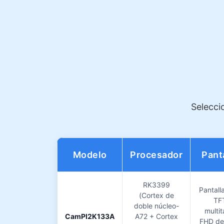
Seleccio
Modelo
Procesador
Pant
RK3399
Pantall
(Cortex de
TF
doble núcleo-
multit
CamPI2K133A
A72 + Cortex
FHD de