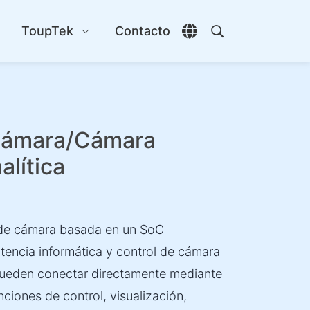
s
ToupTek
Contacto
Abrir selector de id
Abrir búsqueda
 cámara/Cámara
alítica
 de cámara basada en un SoC
tencia informática y control de cámara
ueden conectar directamente mediante
nciones de control, visualización,