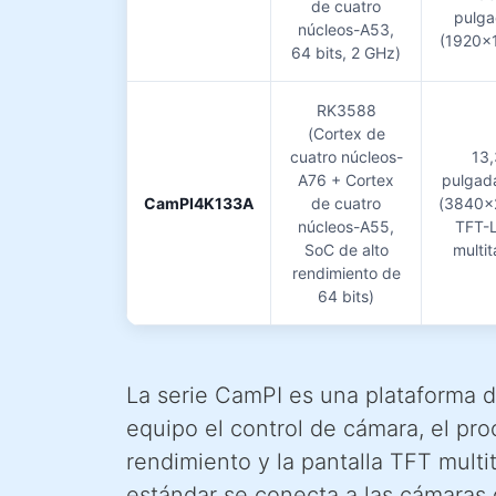
de cuatro
pulga
núcleos-A53,
(1920×
64 bits, 2 GHz)
RK3588
(Cortex de
cuatro núcleos-
13,
A76 + Cortex
pulgad
CamPI4K133A
de cuatro
(3840×
núcleos-A55,
TFT-
SoC de alto
multit
rendimiento de
64 bits)
La serie CamPI es una plataforma d
equipo el control de cámara, el pro
rendimiento y la pantalla TFT multi
estándar se conecta a las cámaras 