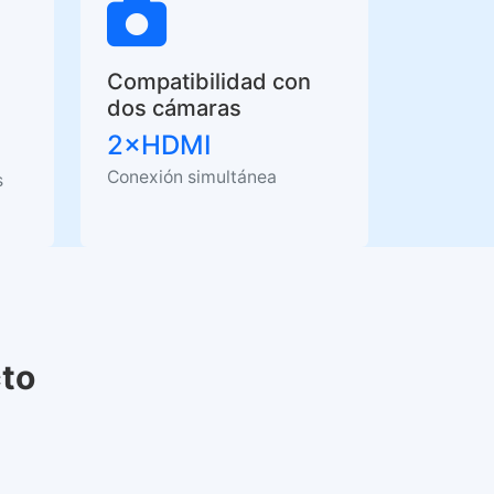
Compatibilidad con
dos cámaras
2×HDMI
Conexión simultánea
s
cto