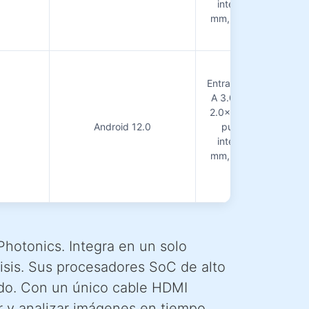
interfaz de disparo 
mm, entrada de alime
12 V DC5525
Entrada HDMI 2.0 dob
A 3.0×2, USB-C (DP)
2.0×1, ranura para tar
Android 12.0
puerto Gigabit Ethe
interfaz de disparo 
mm, entrada de alime
12 V DC5525
Photonics. Integra en un solo
lisis. Sus procesadores SoC de alto
lado. Con un único cable HDMI
r y analizar imágenes en tiempo