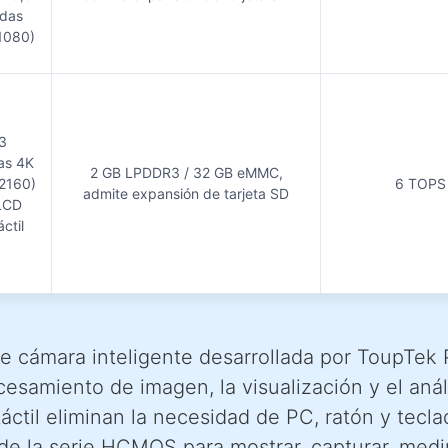
das
1080)
3
as 4K
2 GB LPDDR3 / 32 GB eMMC,
2160)
6 TOPS
admite expansión de tarjeta SD
LCD
áctil
e cámara inteligente desarrollada por ToupTek 
cesamiento de imagen, la visualización y el aná
táctil eliminan la necesidad de PC, ratón y tec
de la serie HCMOS para mostrar, capturar, medi