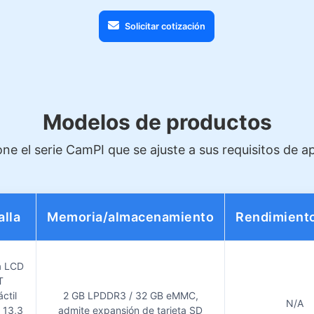
Solicitar cotización
Modelos de productos
ne el serie CamPI que se ajuste a sus requisitos de a
alla
Memoria/almacenamiento
Rendimiento
a LCD
T
áctil
2 GB LPDDR3 / 32 GB eMMC,
N/A
 13,3
admite expansión de tarjeta SD