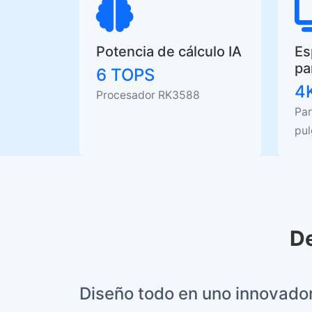
Potencia de cálculo IA
Es
pa
6 TOPS
4
Procesador RK3588
Pan
pu
De
Diseño todo en uno innovado