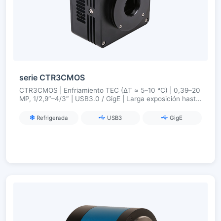
serie CTR3CMOS
CTR3CMOS | Enfriamiento TEC (ΔT ≈ 5–10 °C) | 0,39–20
MP, 1/2,9″–4/3″ | USB3.0 / GigE | Larga exposición hasta
300 s.
Refrigerada
USB3
GigE