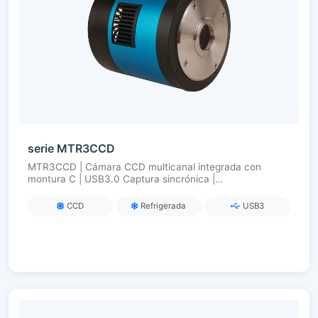
serie MTR3CCD
MTR3CCD | Cámara CCD multicanal integrada con
montura C | USB3.0 Captura sincrónica |
Ultracongelación TEC (ΔT ≈ 50 °C) | Para fluorescencia
multicolor/imagen multibanda
CCD
Refrigerada
USB3