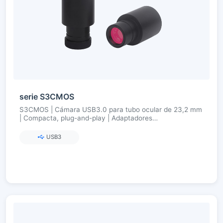
serie S3CMOS
S3CMOS | Cámara USB3.0 para tubo ocular de 23,2 mm
| Compacta, plug-and-play | Adaptadores
23.2→30/30,75 | Motor de color ultrafino
USB3