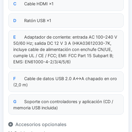
C
Cable HDMI ×1
D
Ratón USB ×1
E
Adaptador de corriente: entrada AC 100–240 V
50/60 Hz; salida DC 12 V 3 A (HKA03612030-7K,
incluye cable de alimentación con enchufe CN/UE,
cumple UL / CE / FCC; EMI: FCC Part 15 Subpart B;
EMS: EN61000-4-2/3/4/5/6)
F
Cable de datos USB 2.0 A↔A chapado en oro
(2,0 m)
G
Soporte con controladores y aplicación (CD /
memoria USB incluida)
Accesorios opcionales