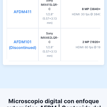
Sony
IMX415LQR-
C
8 MP (3840×2160
AFDM411
1/2.8"
HDMI: 30 fps @ 3840×216
(5.57×3.13
mm)
Sony
IMX462LQR-
AFDM101
C
2 MP (1920×1080
(Discontinued)
1/2.8"
HDMI: 60 fps @ 1920×1
(5.57×3.13
mm)
Microscopio digital con enfoque