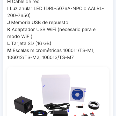
H
Cable de red
I
Luz anular LED (DRL-5076A-NPC o AALRL-
200-7650)
J
Memoria USB de repuesto
K
Adaptador USB WiFi (necesario para el
modo WiFi)
L
Tarjeta SD (16 GB)
M
Escalas micrométricas 106011/TS-M1,
106012/TS-M2, 106013/TS-M7