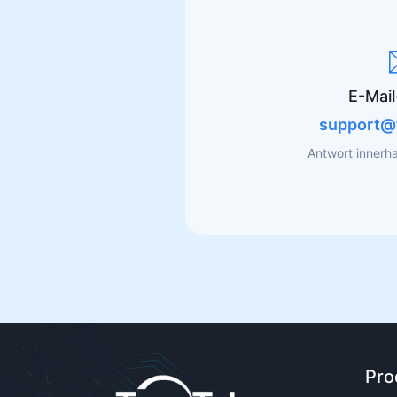
E-Mai
support@
Antwort innerh
Pro