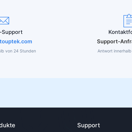
l-Support
Kontaktf
touptek.com
Support-Anfr
alb von 24 Stunden
Antwort innerhalb
dukte
Support