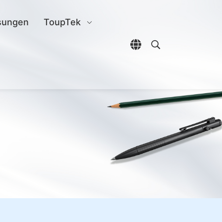
sungen
ToupTek
Sprachauswahl öffn
Open search di