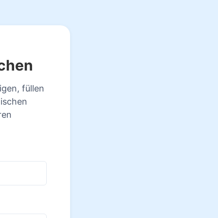
ichen
gen, füllen
nischen
ren