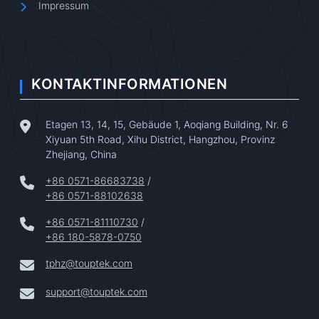
Impressum
KONTAKTINFORMATIONEN
Etagen 13, 14, 15, Gebäude 1, Aoqiang Building, Nr. 6
Xiyuan 5th Road, Xihu District, Hangzhou, Provinz
Zhejiang, China
+86 0571-86683738
/
+86 0571-88102638
+86 0571-81110730
/
+86 180-5878-0750
tphz@touptek.com
support@touptek.com