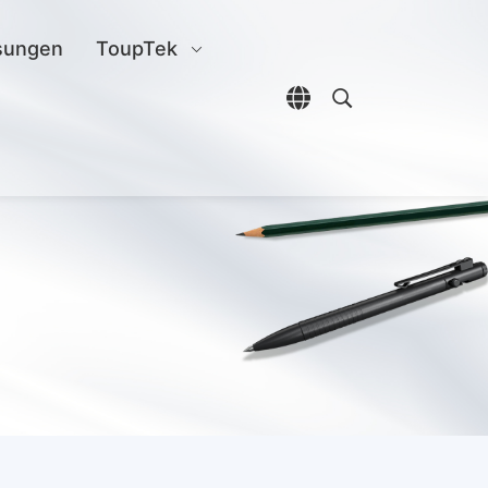
sungen
ToupTek
Sprachauswahl öffn
Open search di