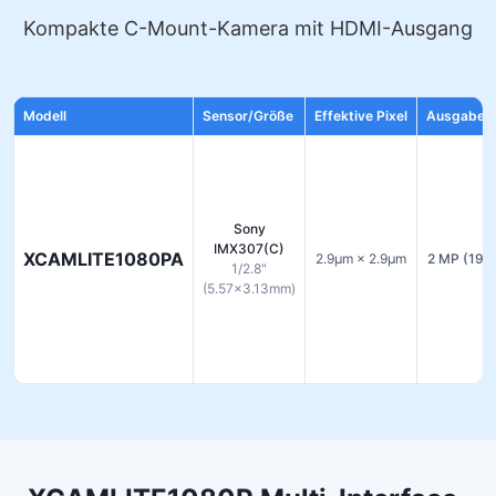
Kompakte C-Mount-Kamera mit HDMI-Ausgang
Modell
Sensor/Größe
Effektive Pixel
Ausgabeau
Sony
IMX307(C)
XCAMLITE1080PA
2.9µm × 2.9µm
2 MP (192
1/2.8"
(5.57×3.13mm)