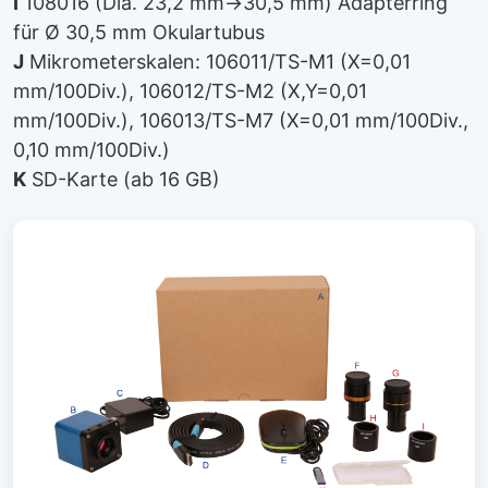
I
108016 (Dia. 23,2 mm→30,5 mm) Adapterring
für Ø 30,5 mm Okulartubus
J
Mikrometerskalen: 106011/TS-M1 (X=0,01
mm/100Div.), 106012/TS-M2 (X,Y=0,01
mm/100Div.), 106013/TS-M7 (X=0,01 mm/100Div.,
0,10 mm/100Div.)
K
SD-Karte (ab 16 GB)