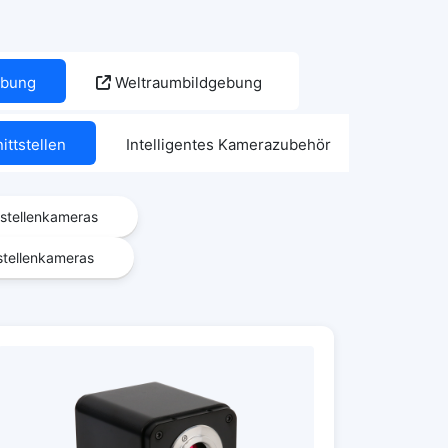
gebung
Weltraumbildgebung
ttstellen
Intelligentes Kamerazubehör
stellenkameras
stellenkameras