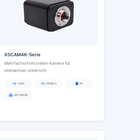
X5CAM4K-Serie
Mehrfachschnittstellen-Kamera für
interaktiven Unterricht
USB3
HDMI2.0
SD
NETZWERK