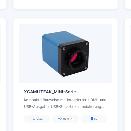
XCAMLITE4K_MINI-Serie
Kompakte Bauweise mit integrierter HDMI- und
USB-Ausgabe, USB-Stick-Lokalspeicherung
sowie vielfältigen Bildverbesserungs- und
USB2
HDMI1.4
SD
Messfunktionen für Lehre und mobilen Einsatz