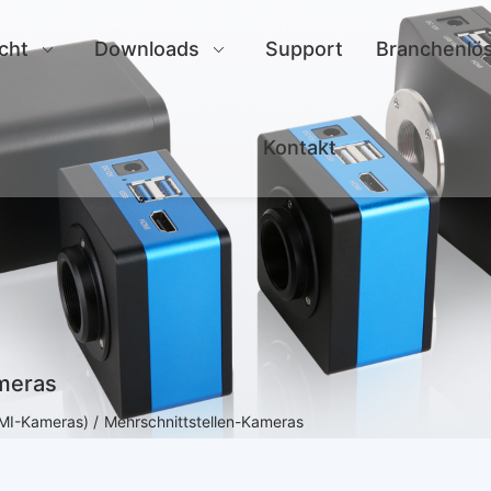
cht
Downloads
Support
Branchenlö
Kontakt
meras
DMI-Kameras) /
Mehrschnittstellen-Kameras