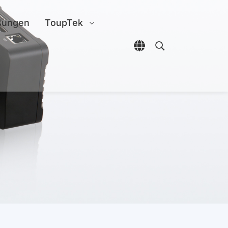
sungen
ToupTek
Sprachauswahl öffn
Open search di