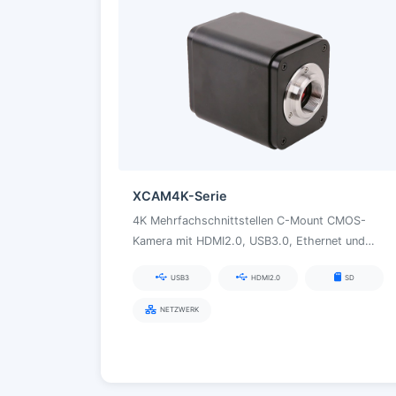
XCAM4K-Serie
4K Mehrfachschnittstellen C-Mount CMOS-
Kamera mit HDMI2.0, USB3.0, Ethernet und
Wi-Fi für wissenschaftliche Forschung und
USB3
HDMI2.0
SD
digitale Labore
NETZWERK