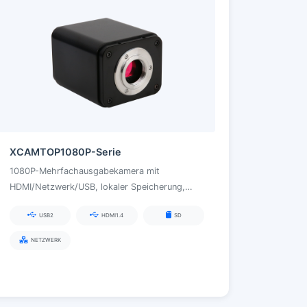
XCAMTOP1080P-Serie
1080P-Mehrfachausgabekamera mit
HDMI/Netzwerk/USB, lokaler Speicherung,
optionaler Sprachsteuerung und integrierter
USB2
HDMI1.4
SD
XCamView-Messung für Stereo- und
biologische Mikroskope
NETZWERK