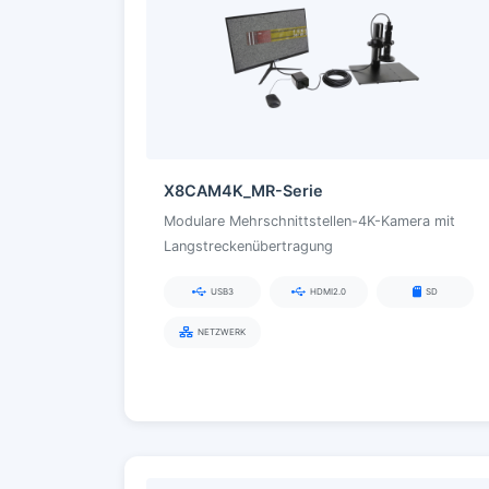
X8CAM4K_MR-Serie
Modulare Mehrschnittstellen-4K-Kamera mit
Langstreckenübertragung
USB3
HDMI2.0
SD
NETZWERK