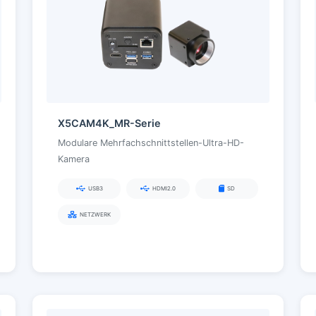
X5CAM4K_MR-Serie
Modulare Mehrfachschnittstellen-Ultra-HD-
Kamera
USB3
HDMI2.0
SD
NETZWERK