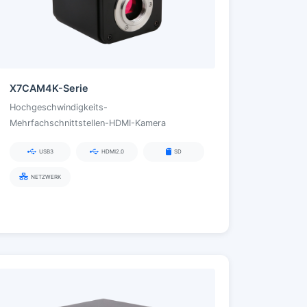
X7CAM4K-Serie
Hochgeschwindigkeits-
Mehrfachschnittstellen-HDMI-Kamera
USB3
HDMI2.0
SD
NETZWERK