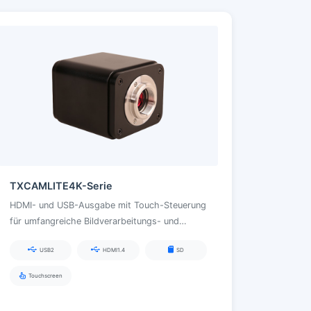
TXCAMLITE4K-Serie
HDMI- und USB-Ausgabe mit Touch-Steuerung
für umfangreiche Bildverarbeitungs- und
Messfunktionen in Lehre, Schulung und
USB2
HDMI1.4
SD
wissenschaftlicher Bildgebung
Touchscreen