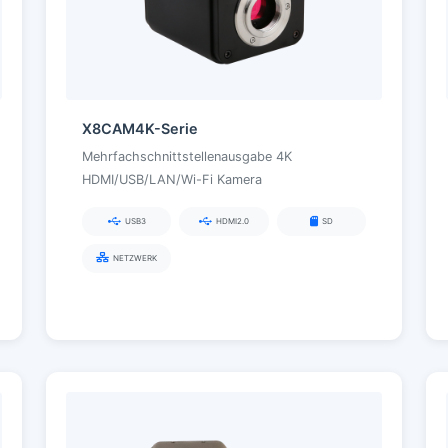
X8CAM4K-Serie
Mehrfachschnittstellenausgabe 4K
HDMI/USB/LAN/Wi-Fi Kamera
USB3
HDMI2.0
SD
NETZWERK