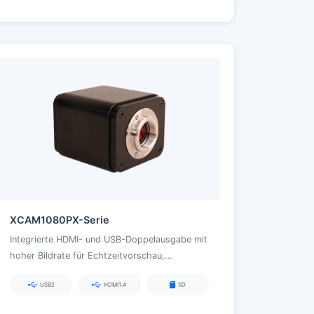
XCAM1080PX-Serie
Integrierte HDMI- und USB-Doppelausgabe mit
hoher Bildrate für Echtzeitvorschau,
integrierte Mess- und Grafikfunktionen für
USB2
HDMI1.4
SD
Lehre, Industrie und wissenschaftliche
Demonstrationen