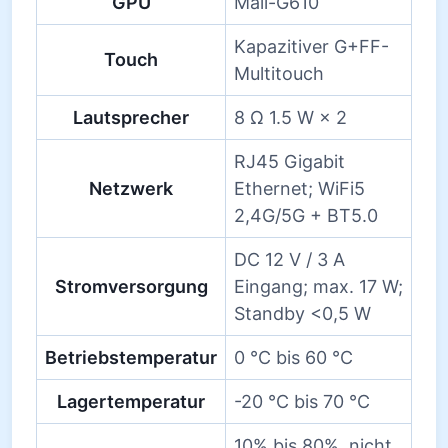
GPU
Mali-G610
Kapazitiver G+FF-
Touch
Multitouch
Lautsprecher
8 Ω 1.5 W × 2
RJ45 Gigabit
Netzwerk
Ethernet; WiFi5
2,4G/5G + BT5.0
DC 12 V / 3 A
Stromversorgung
Eingang; max. 17 W;
Standby <0,5 W
Betriebstemperatur
0 °C bis 60 °C
Lagertemperatur
-20 °C bis 70 °C
10% bis 80%, nicht