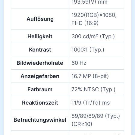
193.59(V) mm
1920(RGB)×1080,
Auflösung
FHD (16:9)
Helligkeit
300 cd/m² (Typ.)
Kontrast
1000:1 (Typ.)
Bildwiederholrate
60 Hz
Anzeigefarben
16.7 MP (8-bit)
Farbraum
72% NTSC (Typ.)
Reaktionszeit
11/9 (Tr/Td) ms
89/89/89/89 (Typ.)
Betrachtungswinkel
(CR≥10)