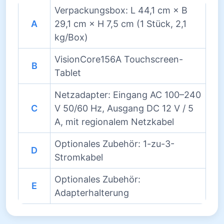
Verpackungsbox: L 44,1 cm × B
A
29,1 cm × H 7,5 cm (1 Stück, 2,1
kg/Box)
VisionCore156A Touchscreen-
B
Tablet
Netzadapter: Eingang AC 100–240
C
V 50/60 Hz, Ausgang DC 12 V / 5
A, mit regionalem Netzkabel
Optionales Zubehör: 1-zu-3-
D
Stromkabel
Optionales Zubehör:
E
Adapterhalterung