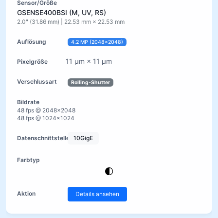
GSENSE400BSI (M, UV, RS)
2.0" (31.86 mm) | 22.53 mm × 22.53 mm
4.2 MP (2048×2048)
11 µm × 11 µm
Rolling-Shutter
48 fps @ 2048×2048
48 fps @ 1024×1024
10GigE
Details ansehen