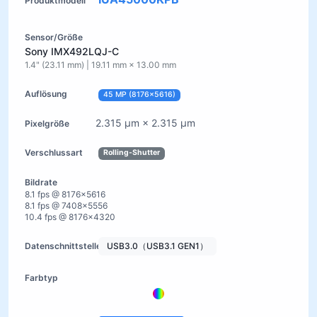
Sony IMX492LQJ-C
1.4" (23.11 mm) | 19.11 mm × 13.00 mm
45 MP (8176×5616)
2.315 µm × 2.315 µm
Rolling-Shutter
8.1 fps @ 8176×5616
8.1 fps @ 7408×5556
10.4 fps @ 8176×4320
USB3.0（USB3.1 GEN1）