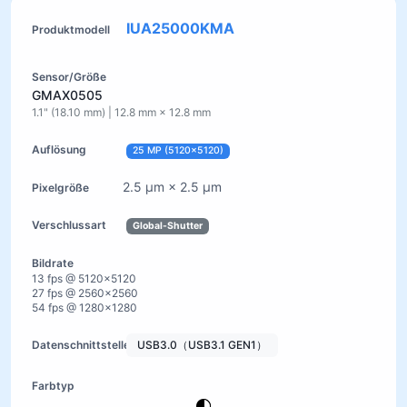
IUA25000KMA
GMAX0505
1.1" (18.10 mm) | 12.8 mm × 12.8 mm
25 MP (5120×5120)
2.5 µm × 2.5 µm
Global-Shutter
13 fps @ 5120×5120
27 fps @ 2560×2560
54 fps @ 1280×1280
USB3.0（USB3.1 GEN1）