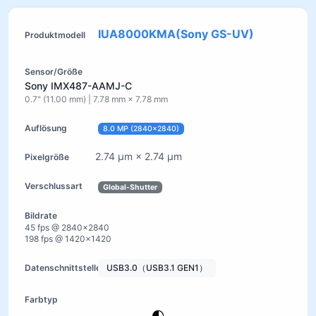
IUA8000KMA(Sony GS-UV)
Sony IMX487-AAMJ-C
0.7" (11.00 mm) | 7.78 mm × 7.78 mm
8.0 MP (2840×2840)
2.74 µm × 2.74 µm
Global-Shutter
45 fps @ 2840×2840
198 fps @ 1420×1420
USB3.0（USB3.1 GEN1）