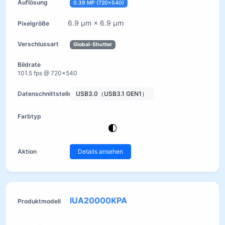
0.39 MP (720×540)
6.9 µm × 6.9 µm
Global-Shutter
101.5 fps @ 720×540
USB3.0（USB3.1 GEN1）
Details ansehen
IUA20000KPA