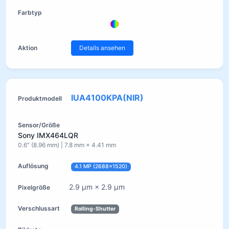
Details ansehen
IUA4100KPA(NIR)
Sony IMX464LQR
0.6" (8.96 mm) | 7.8 mm × 4.41 mm
4.1 MP (2688×1520)
2.9 µm × 2.9 µm
Rolling-Shutter