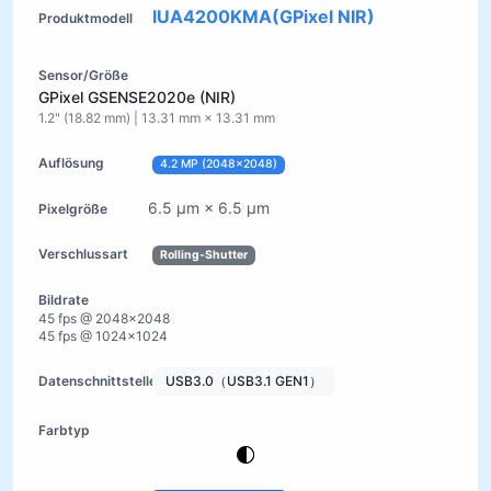
IUA4200KMA(GPixel NIR)
GPixel GSENSE2020e (NIR)
1.2" (18.82 mm) | 13.31 mm × 13.31 mm
4.2 MP (2048×2048)
6.5 µm × 6.5 µm
Rolling-Shutter
45 fps @ 2048×2048
45 fps @ 1024×1024
USB3.0（USB3.1 GEN1）