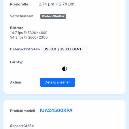
2.74 µm × 2.74 µm
Global-Shutter
14.7 fps @ 5320×4600
54.3 fps @ 2660×2300
USB3.0（USB3.1 GEN1）
Details ansehen
IUA24500KPA