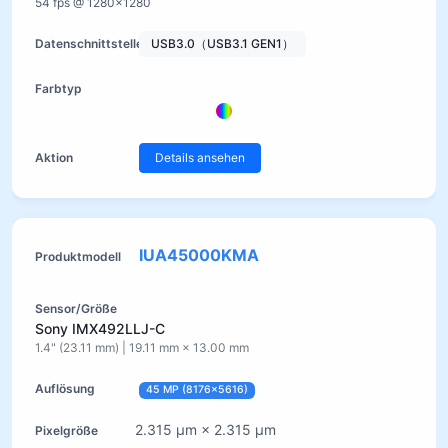
54 fps @ 1280×1280
USB3.0（USB3.1 GEN1）
Details ansehen
IUA45000KMA
Sony IMX492LLJ-C
1.4" (23.11 mm) | 19.11 mm × 13.00 mm
45 MP (8176×5616)
2.315 µm × 2.315 µm