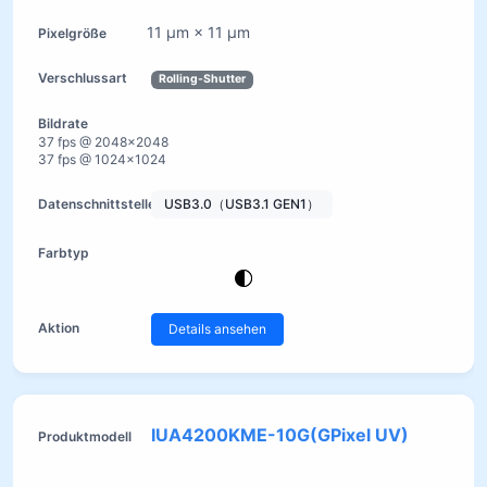
11 µm × 11 µm
Rolling-Shutter
37 fps @ 2048×2048
37 fps @ 1024×1024
USB3.0（USB3.1 GEN1）
Details ansehen
IUA4200KME-10G(GPixel UV)