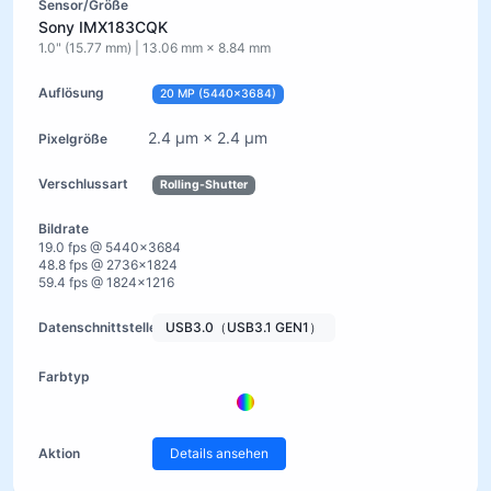
Sony IMX183CQK
1.0" (15.77 mm) | 13.06 mm × 8.84 mm
20 MP (5440×3684)
2.4 µm × 2.4 µm
Rolling-Shutter
19.0 fps @ 5440×3684
48.8 fps @ 2736×1824
59.4 fps @ 1824×1216
USB3.0（USB3.1 GEN1）
Details ansehen