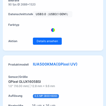
90 fps @ 2688×1520
USB3.0（USB3.1 GEN1）
Details ansehen
IUA500KMA(GPixel UV)
GPixel GLUX1605BSI
1.0" (16.00 mm) | 12.8 mm × 9.6 mm
0.5 MP (800×600)
16 µm × 16 µm