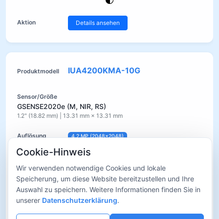
Details ansehen
IUA4200KMA-10G
GSENSE2020e (M, NIR, RS)
1.2" (18.82 mm) | 13.31 mm × 13.31 mm
4.2 MP (2048×2048)
Cookie-Hinweis
6.5 µm × 6.5 µm
Wir verwenden notwendige Cookies und lokale
Rolling-Shutter
Speicherung, um diese Website bereitzustellen und Ihre
Auswahl zu speichern. Weitere Informationen finden Sie in
unserer
Datenschutzerklärung
.
45 fps @ 2048×2048
45 fps @ 1024×1024