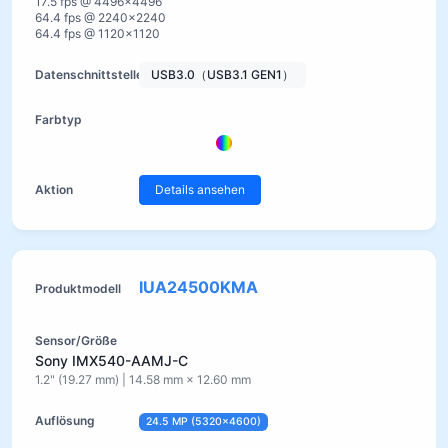
17.5 fps @ 4496×4496
64.4 fps @ 2240×2240
64.4 fps @ 1120×1120
USB3.0（USB3.1 GEN1）
Details ansehen
IUA24500KMA
Sony IMX540-AAMJ-C
1.2" (19.27 mm) | 14.58 mm × 12.60 mm
24.5 MP (5320×4600)