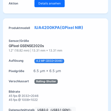
Details ansehen
IUA4200KPA(GPixel NIR)
GPixel GSENSE2020s
1.2" (18.82 mm) | 13.31 mm × 13.31 mm
4.2 MP (2032×2046)
6.5 µm × 6.5 µm
Rolling-Shutter
45 fps @ 2032×2046
45 fps @ 1008×1022
USB3.0（USB3.1 GEN1）