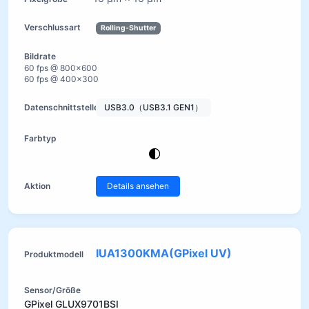
Rolling-Shutter
60 fps @ 800×600
60 fps @ 400×300
USB3.0（USB3.1 GEN1）
Details ansehen
IUA1300KMA(GPixel UV)
GPixel GLUX9701BSI