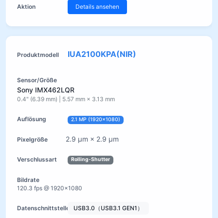
Details ansehen
IUA2100KPA(NIR)
Sony IMX462LQR
0.4" (6.39 mm) | 5.57 mm × 3.13 mm
2.1 MP (1920×1080)
2.9 µm × 2.9 µm
Rolling-Shutter
120.3 fps @ 1920×1080
USB3.0（USB3.1 GEN1）