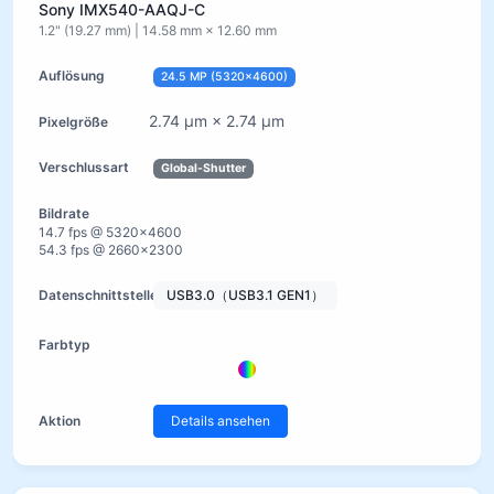
Sony IMX540-AAQJ-C
1.2" (19.27 mm) | 14.58 mm × 12.60 mm
24.5 MP (5320×4600)
2.74 µm × 2.74 µm
Global-Shutter
14.7 fps @ 5320×4600
54.3 fps @ 2660×2300
USB3.0（USB3.1 GEN1）
Details ansehen