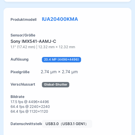
IUA20400KMA
Sony IMX541-AAMJ-C
1.1" (17.42 mm) | 12.32 mm × 12.32 mm
20.4 MP (4496×4496)
2.74 µm × 2.74 µm
Global-Shutter
17.5 fps @ 4496×4496
64.4 fps @ 2240×2240
64.4 fps @ 1120×1120
USB3.0（USB3.1 GEN1）