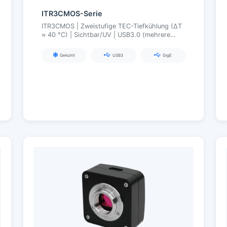
ITR3CMOS-Serie
ITR3CMOS | Zweistufige TEC-Tiefkühlung (ΔT
≈ 40 °C) | Sichtbar/UV | USB3.0 (mehrere
Schnittstellen optional) | Industrielle
Synchronisation und Stabilität
Gekühlt
USB3
GigE