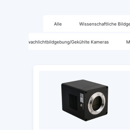
Alle
Wissenschaftliche Bild
e
Schwachlichtbildgebung/Gekühlte Kameras
M