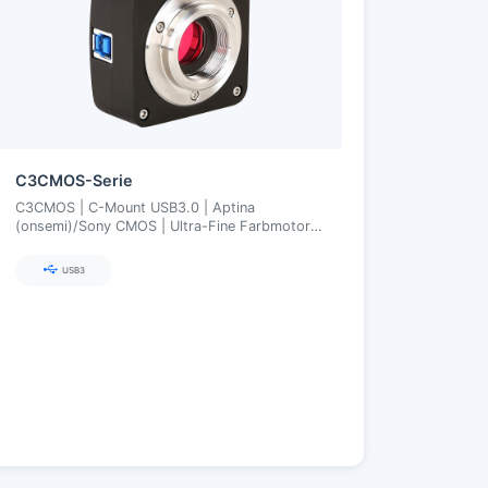
C3CMOS-Serie
C3CMOS | C-Mount USB3.0 | Aptina
(onsemi)/Sony CMOS | Ultra-Fine Farbmotor |
3,5–10 MP
USB3