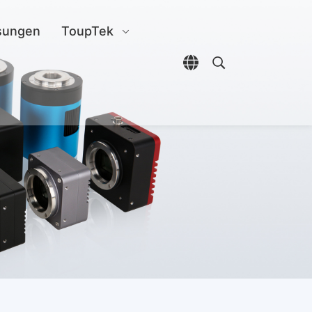
sungen
ToupTek
Sprachauswahl öffn
Open search di