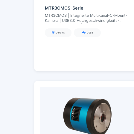
MTR3CMOS-Serie
MTR3CMOS | Integrierte Multikanal-C-Mount-
Kamera | USB3.0 Hochgeschwindigkeits-
Synchronerfassung | Für Mehrfarben-
Fluoreszenz/Mehrband-Bildgebung
Gekühlt
USB3