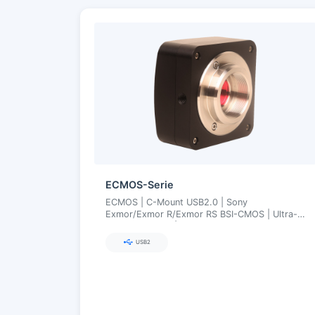
ECMOS-Serie
ECMOS | C-Mount USB2.0 | Sony
Exmor/Exmor R/Exmor RS BSI-CMOS | Ultra-
Fine Farbmotor | 1,2–8,3 MP
USB2