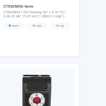
CTR3CMOS-Serie
CTR3CMOS | TEC-Kühlung (ΔT ≈ 5–10 °C) |
0,39–20 MP, 1/2,9″–4/3″ | USB3.0 / GigE |
Langzeitbelichtung bis 300 s
Gekühlt
USB3
GigE