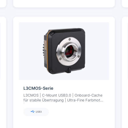
L3CMOS-Serie
L3CMOS | C-Mount USB3.0 | Onboard-Cache
für stabile Übertragung | Ultra-Fine Farbmotor
| 2,2–12 MP (Aptina/onsemi)
USB3