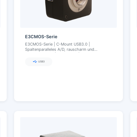
E3CMOS-Serie
E3CMOS-Serie | C-Mount USB3.0 |
Spaltenparalleles A/D, rauscharm und
energieeffizient | 0,4–20 MP | 8/12-bit,
beliebige ROI, Ultra-Fine Farbmotor
USB3