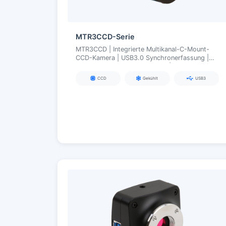
MTR3CCD-Serie
MTR3CCD | Integrierte Multikanal-C-Mount-
CCD-Kamera | USB3.0 Synchronerfassung |
Tiefkühlung TEC (ΔT ≈ 50 °C) | Für
Mehrfarben-Fluoreszenz/Mehrband-
CCD
Gekühlt
USB3
Bildgebung