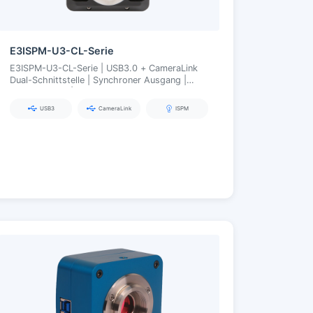
E3ISPM-U3-CL-Serie
E3ISPM-U3-CL-Serie | USB3.0 + CameraLink
Dual-Schnittstelle | Synchroner Ausgang |
Hardware-ISP | 20 MP
USB3
CameraLink
ISPM