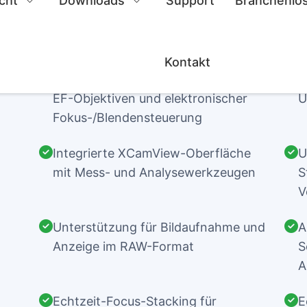
Produktmerkmale
nd
EF-Bajonett, kompatibel mit Canon-
M
EF-Objektiven und elektronischer
U
Fokus-/Blendensteuerung
Integrierte XCamView-Oberfläche
U
mit Mess- und Analysewerkzeugen
S
V
Unterstützung für Bildaufnahme und
A
Anzeige im RAW-Format
S
A
Echtzeit-Focus-Stacking für
E