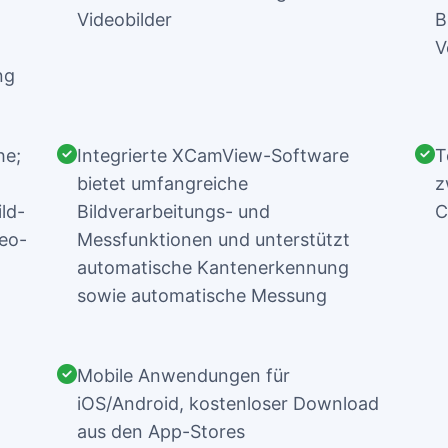
Videobilder
B
V
ng
he;
Integrierte XCamView-Software
T
bietet umfangreiche
z
ld-
Bildverarbeitungs- und
C
deo-
Messfunktionen und unterstützt
automatische Kantenerkennung
sowie automatische Messung
Mobile Anwendungen für
iOS/Android, kostenloser Download
aus den App-Stores