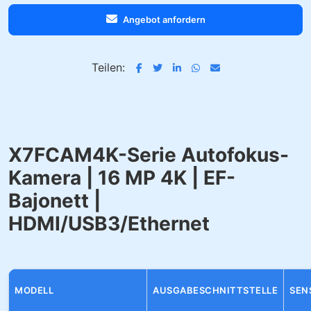
Angebot anfordern
Teilen:
X7FCAM4K-Serie Autofokus-
Kamera | 16 MP 4K | EF-
Bajonett |
HDMI/USB3/Ethernet
MODELL
AUSGABESCHNITTSTELLE
SEN