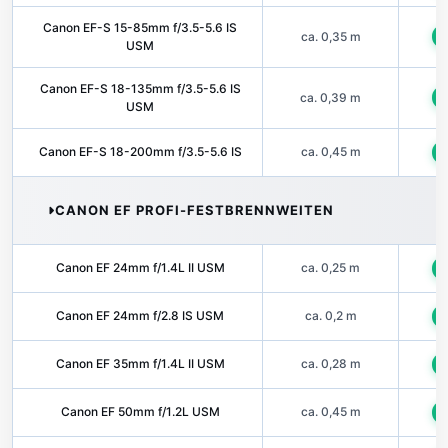
Canon EF-S 15-85mm f/3.5-5.6 IS
ca. 0,35 m
U
USM
Canon EF-S 18-135mm f/3.5-5.6 IS
ca. 0,39 m
U
USM
Canon EF-S 18-200mm f/3.5-5.6 IS
ca. 0,45 m
U
CANON EF PROFI-FESTBRENNWEITEN
Canon EF 24mm f/1.4L II USM
ca. 0,25 m
U
Canon EF 24mm f/2.8 IS USM
ca. 0,2 m
U
Canon EF 35mm f/1.4L II USM
ca. 0,28 m
U
Canon EF 50mm f/1.2L USM
ca. 0,45 m
U