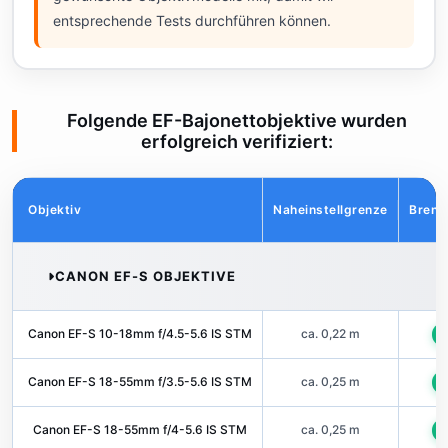
entsprechende Tests durchführen können.
Folgende EF-Bajonettobjektive wurden
erfolgreich verifiziert:
Objektiv
Naheinstellgrenze
Brenn
CANON EF-S OBJEKTIVE
Canon EF-S 10-18mm f/4.5-5.6 IS STM
ca. 0,22 m
U
Canon EF-S 18-55mm f/3.5-5.6 IS STM
ca. 0,25 m
U
Canon EF-S 18-55mm f/4-5.6 IS STM
ca. 0,25 m
U