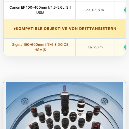
Canon EF 100-400mm f/4.5-5.6L IS II
ca. 0,98 m
U
USM
KOMPATIBLE OBJEKTIVE VON DRITTANBIETERN
Sigma 150-600mm f/5-6.3 DG OS
ca. 2,6 m
U
HSM|S