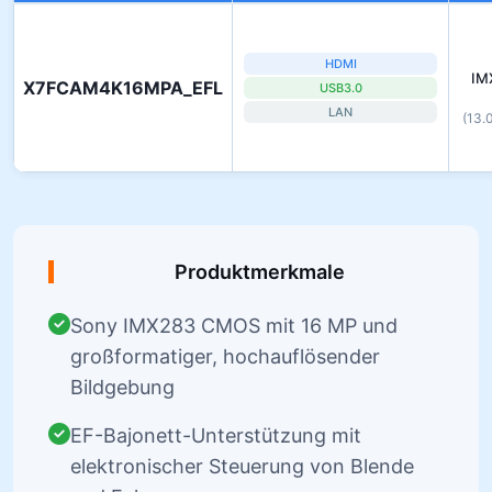
HDMI
IM
X7FCAM4K16MPA_EFL
USB3.0
LAN
(13.
Produktmerkmale
Sony IMX283 CMOS mit 16 MP und
großformatiger, hochauflösender
Bildgebung
EF-Bajonett-Unterstützung mit
elektronischer Steuerung von Blende