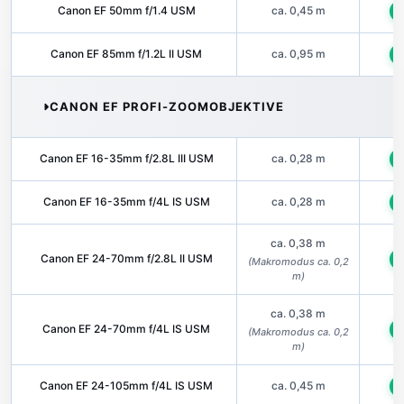
Canon EF 50mm f/1.4 USM
ca. 0,45 m
U
Canon EF 85mm f/1.2L II USM
ca. 0,95 m
U
CANON EF PROFI-ZOOMOBJEKTIVE
Canon EF 16-35mm f/2.8L III USM
ca. 0,28 m
U
Canon EF 16-35mm f/4L IS USM
ca. 0,28 m
U
ca. 0,38 m
Canon EF 24-70mm f/2.8L II USM
U
(Makromodus ca. 0,2
m)
ca. 0,38 m
Canon EF 24-70mm f/4L IS USM
U
(Makromodus ca. 0,2
m)
Canon EF 24-105mm f/4L IS USM
ca. 0,45 m
U