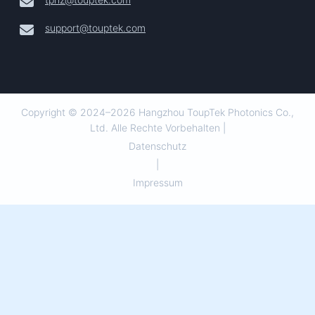
support@touptek.com
Copyright © 2024–2026 Hangzhou ToupTek Photonics Co.,
Ltd. Alle Rechte Vorbehalten |
Datenschutz
|
Impressum