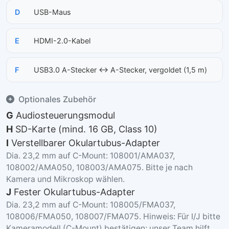
D
USB-Maus
E
HDMI-2.0-Kabel
F
USB3.0 A-Stecker ↔ A-Stecker, vergoldet (1,5 m)
Optionales Zubehör
G
Audiosteuerungsmodul
H
SD-Karte (mind. 16 GB, Class 10)
I
Verstellbarer Okulartubus-Adapter
Dia. 23,2 mm auf C-Mount: 108001/AMA037,
108002/AMA050, 108003/AMA075. Bitte je nach
Kamera und Mikroskop wählen.
J
Fester Okulartubus-Adapter
Dia. 23,2 mm auf C-Mount: 108005/FMA037,
108006/FMA050, 108007/FMA075. Hinweis: Für I/J bitte
Kameramodell (C-Mount) bestätigen; unser Team hilft