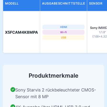
MODELL
AUSGABESCHNITTSTELLE
SENSOR
HDMI
Sony IMX6
X5FCAM4K8MPA
1/1.8"
Wi-Fi
(7.68×4.3
USB
Produktmerkmale
Sony Starvis 2 rückbeleuchteter CMOS-
Sensor mit 8 MP