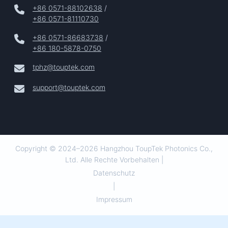
+86 0571-88102638
/
+86 0571-81110730
+86 0571-86683738
/
+86 180-5878-0750
tphz@touptek.com
support@touptek.com
Copyright © 2024–2026 Hangzhou ToupTek Photonics Co.,
Ltd. Alle Rechte Vorbehalten |
Datenschutz
|
Impressum