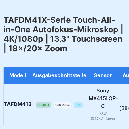
TAFDM41X-Serie Touch-All-
in-One Autofokus-Mikroskop |
4K/1080p | 13,3" Touchscreen
| 18×/20× Zoom
Modell
Ausgabeschnittstelle
Sensor
Au
Sony
IMX415LQR-
TAFDM412
HDMI1.4
USB Video
LAN
C
(38
1/2.8"
(5.57×3.13mm)