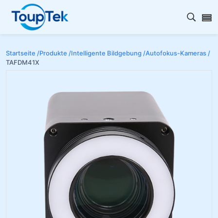
Open s
Startseite /
Produkte /
Intelligente Bildgebung /
Autofokus-Kameras /
TAFDM41X