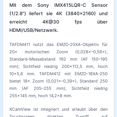
Mit dem Sony IMX415LQR-C Sensor
(1/2.8") liefert sie 4K (3840×2160) und
erreicht 4K@30 fps über
HDMI/USB/Netzwerk.
TAFDM411 nutzt das EMZO-20XA-Objektiv für
20× motorischen Zoom (0,028×–0,56×),
Standard-Messabstand 192 mm (AF 150–195
mm); Sichtfeld niedrig 200×112,5 mm, hoch
10×5,6 mm. TAFDM412 mit EMZO-18XA-250
bietet 18× Zoom (0,021×–0,39×), Standard 250
mm (AF 205–255 mm); Sichtfeld niedrig
255×145 mm, hoch 14,2×8 mm.
XCamView ist integriert und erlaubt über den
Touchscreen direkten Zugriff auf