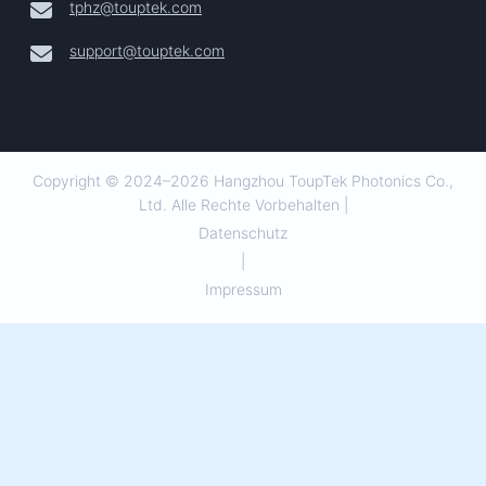
tphz@touptek.com
support@touptek.com
Copyright © 2024–2026 Hangzhou ToupTek Photonics Co.,
Ltd. Alle Rechte Vorbehalten |
Datenschutz
|
Impressum