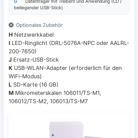
G
Datenträger mit Treibern und Anwendung (CD /
beiliegender USB-Stick)
Optionales Zubehör
H
Netzwerkkabel
I
LED-Ringlicht (DRL-5076A-NPC oder AALRL-
200-7650)
J
Ersatz-USB-Stick
K
USB-WLAN-Adapter (erforderlich für den
WiFi-Modus)
L
SD-Karte (16 GB)
M
Mikrometerskalen 106011/TS-M1,
106012/TS-M2, 106013/TS-M7