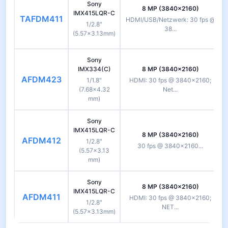
Sony
8 MP (3840×2160)
IMX415LQR-C
TAFDM411
HDMI/USB/Netzwerk: 30 fps @
1/2.8"
38...
(5.57×3.13mm)
Sony
IMX334(C)
8 MP (3840×2160)
AFDM423
1/1.8"
HDMI: 30 fps @ 3840×2160;
(7.68×4.32
Net...
mm)
Sony
IMX415LQR-C
8 MP (3840×2160)
AFDM412
1/2.8"
30 fps @ 3840×2160...
(5.57×3.13
mm)
Sony
8 MP (3840×2160)
IMX415LQR-C
AFDM411
HDMI: 30 fps @ 3840×2160;
1/2.8"
NET...
(5.57×3.13mm)